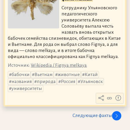
Сотруднику Ульяновского
педагогического
университета Алексею
Соловьёву выпала честь
назвать вновь открытых
бабочек семейства слизневидок, обитающих в Китае
и Вьетнаме. Для рода он выбрал слово Fignya, а для
вида — слово melkaya, и в итоге бабочка
официально классифицирована как Fignya melkaya.
Источник:
Wikipedia / Fignya melkaya
бабочки
Вьетнам
животные
Китай
названия
природа
Россия
Ульяновск
университеты
Следующие факты