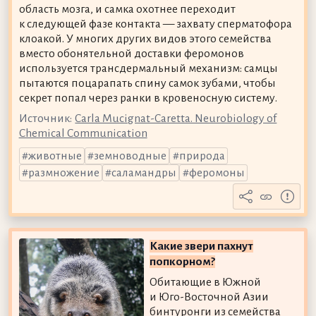
область мозга, и самка охотнее переходит
к следующей фазе контакта — захвату сперматофора
клоакой. У многих других видов этого семейства
вместо обонятельной доставки феромонов
используется трансдермальный механизм: самцы
пытаются поцарапать спину самок зубами, чтобы
секрет попал через ранки в кровеносную систему.
Источник:
Carla Mucignat-Caretta. Neurobiology of
Chemical Communication
животные
земноводные
природа
размножение
саламандры
феромоны
Какие звери пахнут
попкорном?
Обитающие в Южной
и Юго-Восточной Азии
бинтуронги из семейства