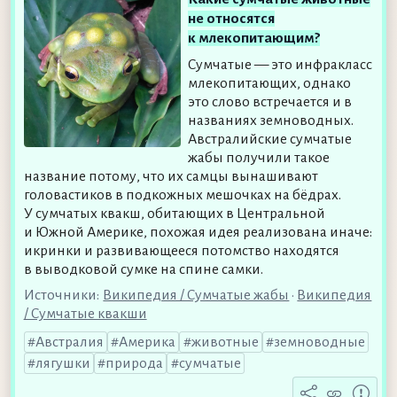
не относятся
к млекопитающим?
Сумчатые — это инфракласс
млекопитающих, однако
это слово встречается и в
названиях земноводных.
Австралийские сумчатые
жабы получили такое
название потому, что их самцы вынашивают
головастиков в подкожных мешочках на бёдрах.
У сумчатых квакш, обитающих в Центральной
и Южной Америке, похожая идея реализована иначе:
икринки и развивающееся потомство находятся
в выводковой сумке на спине самки.
Источники:
Википедия / Сумчатые жабы
•
Википедия
/ Сумчатые квакши
Австралия
Америка
животные
земноводные
лягушки
природа
сумчатые