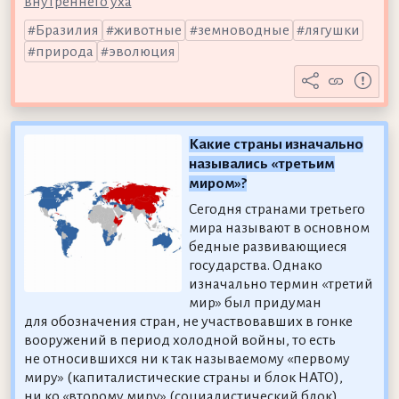
внутреннего уха
Бразилия
животные
земноводные
лягушки
природа
эволюция
Какие страны изначально
назывались «третьим
миром»?
Сегодня странами третьего
мира называют в основном
бедные развивающиеся
государства. Однако
изначально термин «третий
мир» был придуман
для обозначения стран, не участвовавших в гонке
вооружений в период холодной войны, то есть
не относившихся ни к так называемому «первому
миру» (капиталистические страны и блок НАТО),
ни ко «второму миру» (социалистический блок).