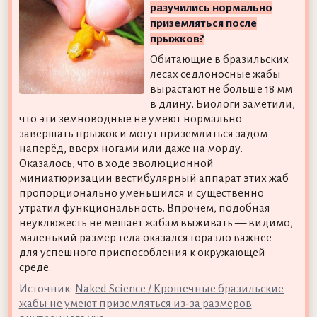
разучились нормально
приземляться после
прыжков?
Обитающие в бразильских
лесах седлоносные жабы
вырастают не больше 18 мм
в длину. Биологи заметили,
что эти земноводные не умеют нормально
завершать прыжок и могут приземлиться задом
наперёд, вверх ногами или даже на морду.
Оказалось, что в ходе эволюционной
миниатюризации вестибулярный аппарат этих жаб
пропорционально уменьшился и существенно
утратил функциональность. Впрочем, подобная
неуклюжесть не мешает жабам выживать — видимо,
маленький размер тела оказался гораздо важнее
для успешного приспособления к окружающей
среде.
Источник:
Naked Science / Крошечные бразильские
жабы не умеют приземляться из-за размеров