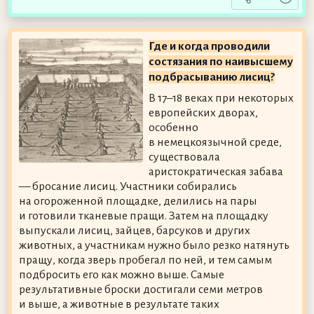
Где и когда проводили
состязания по наивысшему
подбрасыванию лисиц?
В 17–18 веках при некоторых
европейских дворах,
особенно
в немецкоязычной среде,
существовала
аристократическая забава
— бросание лисиц. Участники собирались
на огороженной площадке, делились на пары
и готовили тканевые пращи. Затем на площадку
выпускали лисиц, зайцев, барсуков и других
животных, а участникам нужно было резко натянуть
пращу, когда зверь пробегал по ней, и тем самым
подбросить его как можно выше. Самые
результативные броски достигали семи метров
и выше, а животные в результате таких