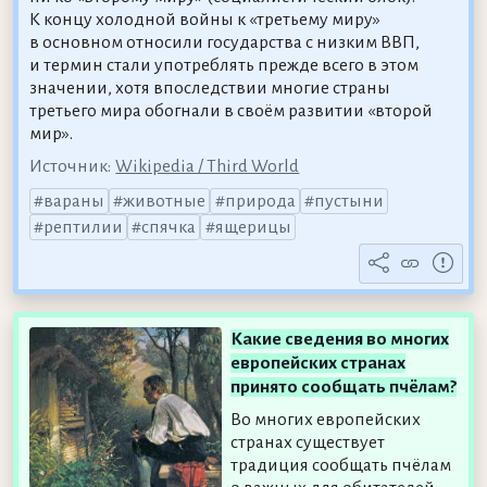
К концу холодной войны к «третьему миру»
в основном относили государства с низким ВВП,
и термин стали употреблять прежде всего в этом
значении, хотя впоследствии многие страны
третьего мира обогнали в своём развитии «второй
мир».
Источник:
Wikipedia / Third World
вараны
животные
природа
пустыни
рептилии
спячка
ящерицы
Какие сведения во многих
европейских странах
принято сообщать пчёлам?
Во многих европейских
странах существует
традиция сообщать пчёлам