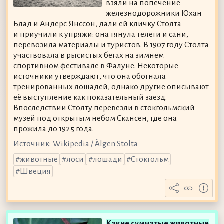
взяли на попечение
железнодорожники Юхан
Блад и Андерс Янссон, дали ей кличку Столта
и приучили к упряжи: она тянула телеги и сани,
перевозила материалы и туристов. В 1907 году Столта
участвовала в рысистых бегах на зимнем
спортивном фестивале в Фалуне. Некоторые
источники утверждают, что она обогнала
тренированных лошадей, однако другие описывают
её выступление как показательный заезд.
Впоследствии Столту перевезли в стокгольмский
музей под открытым небом Скансен, где она
прожила до 1925 года.
Источник:
Wikipedia / Älgen Stolta
животные
лоси
лошади
Стокгольм
Швеция
Какие сумчатые животные