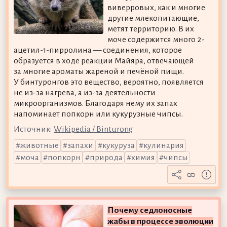
виверровых, как и многие
другие млекопитающие,
метят территорию. В их
моче содержится много 2-
ацетил-1-пирролина — соединения, которое
образуется в ходе реакции Майяра, отвечающей
за многие ароматы жареной и печёной пищи.
У бинтуронгов это вещество, вероятно, появляется
не из-за нагрева, а из-за деятельности
микроорганизмов. Благодаря нему их запах
напоминает попкорн или кукурузные чипсы.
Источник:
Wikipedia / Binturong
животные
запахи
кукуруза
кулинария
моча
попкорн
природа
химия
чипсы
Почему седлоносные
жабы в процессе эволюции