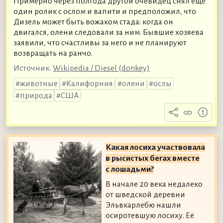
Примерно через полгода другой очевидец снял ещё
один ролик с ослом и вапити и предположил, что
Дизель может быть вожаком стада: когда он
двигался, олени следовали за ним. Бывшие хозяева
заявили, что счастливы за него и не планируют
возвращать на ранчо.
Источник:
Wikipedia / Diesel (donkey)
животные
Калифорния
олени
ослы
природа
США
Какая лосиха участвовала
в рысистых бегах вместе
с лошадьми?
В начале 20 века недалеко
от шведской деревни
Эльвкарлебю нашли
осиротевшую лосиху. Её