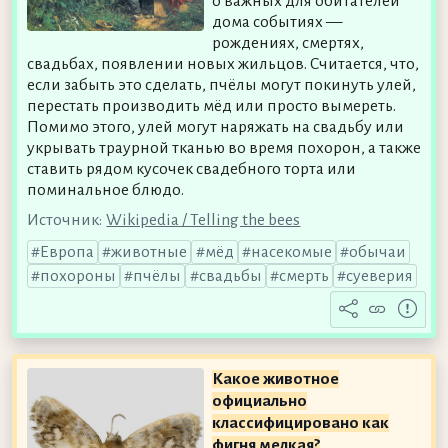
о важных для обитателей
дома событиях —
рождениях, смертях,
свадьбах, появлении новых жильцов. Считается, что,
если забыть это сделать, пчёлы могут покинуть улей,
перестать производить мёд или просто вымереть.
Помимо этого, улей могут наряжать на свадьбу или
укрывать траурной тканью во время похорон, а также
ставить рядом кусочек свадебного торта или
поминальное блюдо.
Источник:
Wikipedia / Telling the bees
Европа
животные
мёд
насекомые
обычаи
похороны
пчёлы
свадьбы
смерть
суеверия
Какое животное
официально
классифицировано как
фигня мелкая?