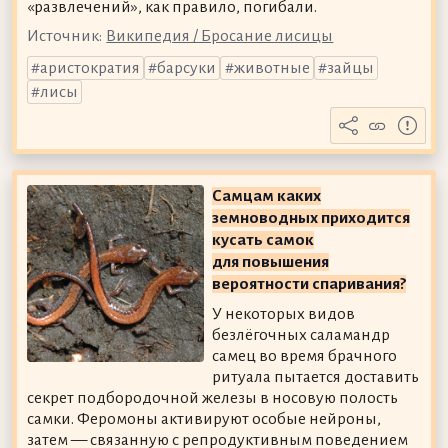
«развлечений», как правило, погибали.
Источник:
Википедия / Бросание лисицы
аристократия
барсуки
животные
зайцы
лисы
Самцам каких
земноводных приходится
кусать самок
для повышения
вероятности спаривания?
У некоторых видов
безлёгочных саламандр
самец во время брачного
ритуала пытается доставить
секрет подбородочной железы в носовую полость
самки. Феромоны активируют особые нейроны,
затем — связанную с репродуктивным поведением