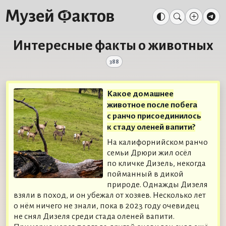
Интересные факты о животных
388
Какое домашнее
животное после побега
с ранчо присоединилось
к стаду оленей вапити?
На калифорнийском ранчо
семьи Дрюри жил осёл
по кличке Дизель, некогда
пойманный в дикой
природе. Однажды Дизеля
взяли в поход, и он убежал от хозяев. Несколько лет
о нём ничего не знали, пока в 2023 году очевидец
не снял Дизеля среди стада оленей вапити.