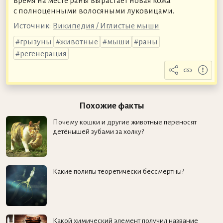
время на месте раны вырастает новая кожа
с полноценными волосяными луковицами.
Источник:
Википедия / Иглистые мыши
грызуны
животные
мыши
раны
регенерация
Похожие факты
Почему кошки и другие животные переносят
детёнышей зубами за холку?
Какие полипы теоретически бессмертны?
Какой химический элемент получил название