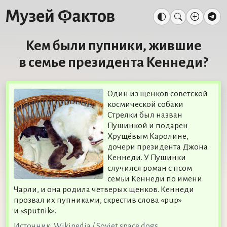
Кем были пупники, жившие
в семье президента Кеннеди?
Один из щенков советской
космической собаки
Стрелки был назван
Пушинкой и подарен
Хрущёвым Каролине,
дочери президента Джона
Кеннеди. У Пушинки
случился роман с псом
семьи Кеннеди по имени
Чарли, и она родила четверых щенков. Кеннеди
прозвал их пупниками, скрестив слова «pup»
и «sputnik».
Источник:
Wikipedia / Soviet space dogs