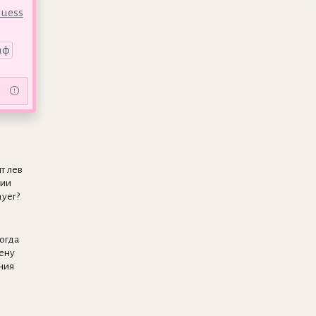
Guess
аф
т лев
нии
yer?
когда
ену
ния