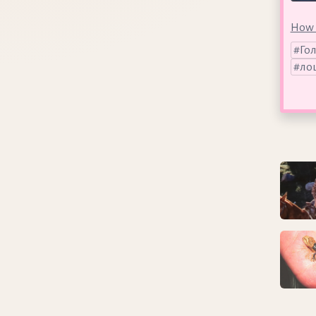
How 
Го
ло