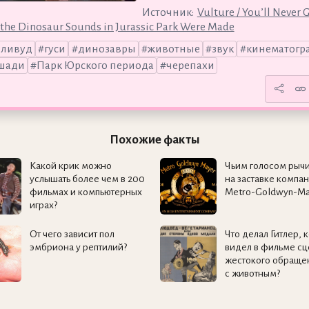
Источник:
Vulture / You’ll Never 
the Dinosaur Sounds in Jurassic Park Were Made
лливуд
гуси
динозавры
животные
звук
кинематогр
шади
Парк Юрского периода
черепахи
Похожие факты
Какой крик можно
Чьим голосом рычи
услышать более чем в 200
на заставке компа
фильмах и компьютерных
Metro-Goldwyn-Ma
играх?
От чего зависит пол
Что делал Гитлер, 
эмбриона у рептилий?
видел в фильме сц
жестокого обраще
с животным?