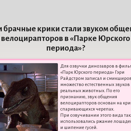
и брачные крики стали звуком обще
велоцирапторов в «Парке Юрского
периода»?
Для озвучки динозавров в филь
«Парк Юрского периода» Гэри
Райдстром записал и смикширо
множество естественных звуков
реальных животных. По его
признанию, звук общения
велоцирапторов основан на кри
спаривающихся черепах.
При озвучивании этого вида та
использовались ржание лошаде
и шипение гусей.