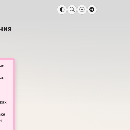
ния
ме
вал
ках
кже
й