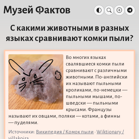
С какими животными в разных
языках сравнивают комки пыли?
Во многих языках
свалявшиеся комки пыли
сравнивают с различными
животными. По-английски
их называют пыльными
кроликами, по-немецки —
пыльными мышами, по-
шведски — пыльными
крысами. Французы
называют их овцами, поляки — котами, а финны
— пуделями.
Источники:
Википедия / Комок пыли
•
Wiktionary /
villakoira