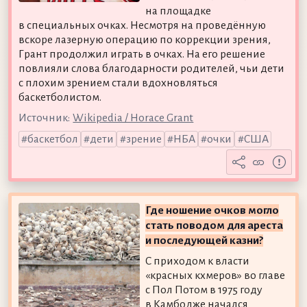
на площадке
в специальных очках. Несмотря на проведённую
вскоре лазерную операцию по коррекции зрения,
Грант продолжил играть в очках. На его решение
повлияли слова благодарности родителей, чьи дети
с плохим зрением стали вдохновляться
баскетболистом.
Источник:
Wikipedia / Horace Grant
баскетбол
дети
зрение
НБА
очки
США
Где ношение очков могло
стать поводом для ареста
и последующей казни?
С приходом к власти
«красных кхмеров» во главе
с Пол Потом в 1975 году
в Камбодже начался