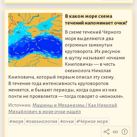
В каком море схема
течений напоминает очки?
В схеме течений Чёрного
моря выделяются два
огромных замкнутых
круговорота. Их рисунок
в шутку называют «очками
Книповича» — в честь
океанолога Николая
Книповича, который первым описал эту схему.
В течение года интенсивность круговоротов
меняется, и бывают периоды, когда один из них
почти не проявляется — тогда говорят о «монокле».
Источник:
Машины и Механизмы / Как Николай
Михайлович в море очки нашёл
моря
океанология
очки
Чёрное море