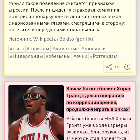
горилл такое поведение считается признаком
агрессии. После инцидента страховая компания
подарила зоопарку две тысячи картонных очков
с нарисованными глазами, смотрящими в сторону;
посетители нередко ими пользовались.
Источник:
Wikipedia / Bokito (gorilla)
глаза
гориллы
животные
зоопарки
Нидерланды
обезьяны
очки
Роттердам
Зачем баскетболист Хорас
Грант, сделав операцию
по коррекции зрения,
продолжил играть в очках?
У баскетболиста НБА Хораса
Гранта уже в ходе карьеры
развилась близорукость, из-
за чего он стал появляться