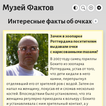
Интересные факты об очках
6
Зачем в зоопарке
Роттердама посетителям
выдавали очки
с нарисованными глазами?
В 2007 году самец гориллы
Бокито из зоопарка
Роттердама, устав от того,
что дети кидали в него
камни, перепрыгнул
отделявший его от зрителей ров с водой. Затем он
напал на женщину, покусав её и сломав несколько
костей. Впоследствии было установлено, что эта
женщина регулярно приходила к вольеру с Бокито
и устанавливала с ним зрительный контакт, а у