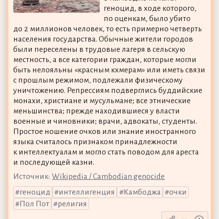
геноцид, в ходе которого,
по оценкам, было убито
до 2 миллионов человек, то есть примерно четверть
населения государства. Обычные жители городов
были переселены в трудовые лагеря в сельскую
местность, а все категории граждан, которые могли
быть нелояльны «красным кхмерам» или иметь связи
с прошлым режимом, подлежали физическому
уничтожению. Репрессиям подверглись буддийские
монахи, христиане и мусульмане; все этнические
меньшинства; прежде находившиеся у власти
военные и чиновники; врачи, адвокаты, студенты.
Простое ношение очков или знание иностранного
языка считалось признаком принадлежности
к интеллектуалам и могло стать поводом для ареста
и последующей казни.
Источник:
Wikipedia / Cambodian genocide
геноцид
интеллигенция
Камбоджа
очки
Пол Пот
религия