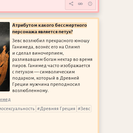
Атрибутом какого бессмертного
персонажа является петух?
Зевс возлюбил прекрасного юношу
Ганимеда, вознёс его на Олимп
и сделал виночерпием,
разливавшим богам нектар во время
пиров. Ганимед часто изображается
с петухом — символическим
подарком, который в Древней
Греции мужчина преподносил
возлюбленному.
нимед
мосексуальность
Древняя Греция
Зевс