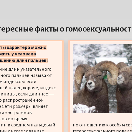
ересные факты о гомосексуальност
рты характера можно
жить у человека
ошению длин пальцев?
ие длин указательного
ного пальцев называют
 индексом: если
ный палец короче, индекс
диницы, если длиннее —
о распространённой
 на эти размеры влияет
ие эстрогенов
нов во время
чин в среднем пальцевый
по отношению к особям сво
енных исследованиях
гетеросексуального поведе