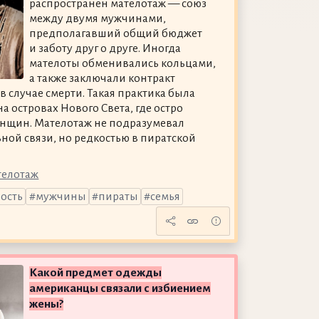
распространён мателотаж — союз
между двумя мужчинами,
предполагавший общий бюджет
и заботу друг о друге. Иногда
мателоты обменивались кольцами,
а также заключали контракт
 случае смерти. Такая практика была
а островах Нового Света, где остро
енщин. Мателотаж не подразумевал
ной связи, но редкостью в пиратской
телотаж
ость
мужчины
пираты
семья
Какой предмет одежды
американцы связали с избиением
жены?