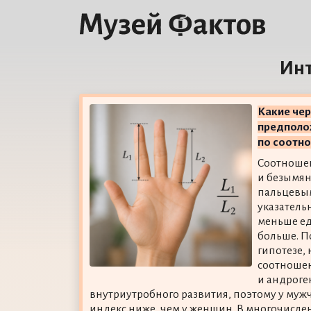
Инт
Какие че
предполо
по соотн
Соотношен
и безымян
пальцевым
указатель
меньше е
больше. П
гипотезе,
соотношен
и андроге
внутриутробного развития, поэтому у муж
индекс ниже, чем у женщин. В многочисл