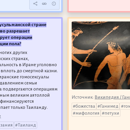
усульманской стране
тво разрешает
рует операции
ции пола?
многих других
ских странах,
альность в Иране уголовно
 вплоть до смертной казни.
иранские гомосексуалы
 давлением семьи
а подвергаются операциям
нным великим аятоллой
Источник:
Википедия / Га
 финансируются
божества
Ганимед
го
упает только Таиланду.
мифология
петухи
е
азания
Таиланд