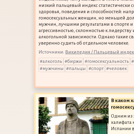
низкий пальцевый индекс статистически с
здоровья, поведения и способностей: нап
гомосексуальных женщин, но меньшей дол
мужчин, лучшими результатами в спорте и
агрессивностью, склонностью к лидерств
алкогольной зависимости. Однако такие св
уверенно судить об отдельном человеке.
Источники:
Википедия / Пальцевый индек
алкоголь
биржи
гомосексуальность
мужчины
пальцы
спорт
человек
В каком 
гомосекс
Одним из 
халифата 
Испании в 