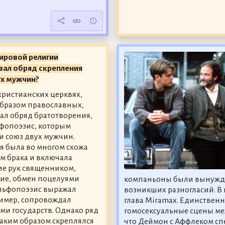
ировой религии
вал обряд скрепления
х мужчин?
христианских церквях,
бразом православных,
ал обряд братотворения,
фопоэзис, которым
 союз двух мужчин.
 была во многом схожа
ом брака и включала
е рук священником,
ие, обмен поцелуями
компаньоны были вынужде
ельфопоэзис выражал
возникших разногласий. В
имер, сопровождал
глава Miramax. Единственн
и государств. Однако ряд
гомосексуальные сцены меж
таким образом скреплялся
что Деймон с Аффлеком сп