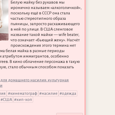
Белую майку без рукавов мы
иронично называем «алкоголичкой»,
поскольку ещё в СССР она стала
частью стереотипного образа
пьяницы, запросто расхаживающего
в ней по улице. В США сленговое
название такой майки — wife beater,
что означает «бьющий жену». Насчёт
происхождения этого термина нет
ама белая майка в разные периоды
 атрибутом иммигрантов, особенно
 геев. В кино облачение персонажа в такую
ную, стало обычным способом показать
 для домашнего насилия: культурная
ки
лия
кинематограф
насилие
одежда
США
хип-хоп