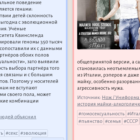
альное поведение
ляется генами:
ствии детей склонность
выгодна с эволюционной
ния. Учёные
ситета Квинсленда
ировали геномы 350 тысяч
 сопоставили их с данными
артнёров обоих полов
суальности», зато выявили
общепринятой версии, а с
ть выбора партнёра того
становилась неотъемлемым
ния связаны и с большим
из Италии, рэперов и даже
тов. Поэтому у носителей
майку, особенно разорван
нам не вступают
агрессивность мужа.
и своего пола, может
Источник:
Нож / Униформа
еские комбинации
история майки-алкоголич
гомосексуальность
Ита
 людей объяснил
пьянство
семья
СССР
ть
секс
эволюция