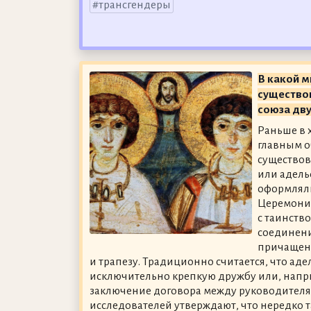
трансгендеры
В какой м
существо
союза дву
Раньше в 
главным о
существов
или адель
оформляли
Церемония
с таинств
соединени
причащен
и трапезу. Традиционно считается, что ад
исключительно крепкую дружбу или, напр
заключение договора между руководителям
исследователей утверждают, что нередко 