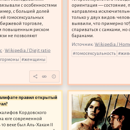
вязывали с особенностями
ориентация — состояние, п
ример, с большей долей
направлена исключительно
ей гомосексуальных
только у двух видов: чело
 биржевой торговле,
выявили, что примерно 1
у и повышенным риском
спариваться с самками, но
язи не позволяют
баранами.
Источник:
Wikipedia / Homo
с
•
Wikipedia / Digit ratio
гомосексуальность
жив
гормоны
женщины
халифате правил открытый
уал?
халифов Кордовского
на юге современной
10 веке был Аль-Хакам II