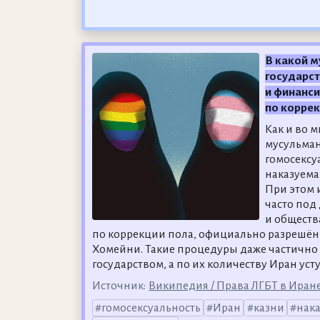
В какой м
государс
и финанси
по коррек
Как и во 
мусульман
гомосексу
наказуема
При этом 
часто под
и обществ
по коррекции пола, официально разрешё
Хомейни. Такие процедуры даже частично
государством, а по их количеству Иран уст
Источник:
Википедия / Права ЛГБТ в Иран
гомосексуальность
Иран
казни
нак