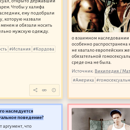
суал, открыто державший
арем. Чтобы у халифа
аследник, ему подобрали
, которую назвали
менем и обязали носить
льно мужскую одежду.
о взаимном наследовании в
особенно распространена н
сть
Испания
Кордова
не хватало европейских ж
обязательной гомосексуаль
среде она не была.
Источник:
Википедия / Ма
Америка
гомосексуальн
его наследуется
уальное поведение?
т аргумент, что