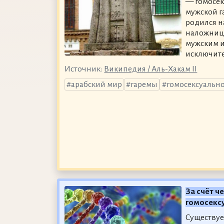
— гомосек
мужской г
родился н
наложницу
мужским и
исключите
Источник:
Википедия / Аль-Хакам II
арабский мир
гаремы
гомосексуально
За счёт ч
гомосекс
Существуе