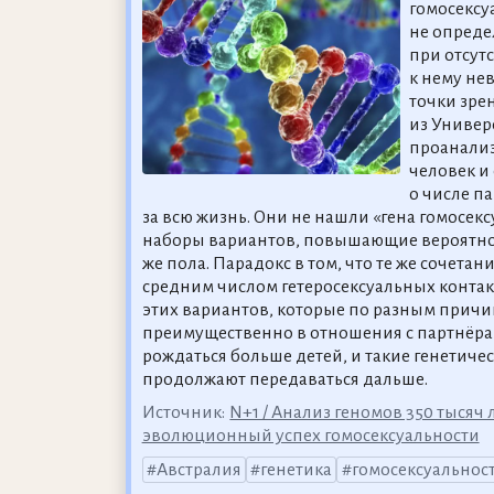
гомосексу
не опреде
при отсут
к нему не
точки зре
из Универ
проанализ
человек и
о числе п
за всю жизнь. Они не нашли «гена гомосек
наборы вариантов, повышающие вероятнос
же пола. Парадокс в том, что те же сочета
средним числом гетеросексуальных контак
этих вариантов, которые по разным причи
преимущественно в отношения с партнёрам
рождаться больше детей, и такие генетич
продолжают передаваться дальше.
Источник:
N+1 / Анализ геномов 350 тысяч
эволюционный успех гомосексуальности
Австралия
генетика
гомосексуальнос