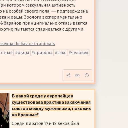
ри котором сексуальная активность
 на особей своего пола, — подтверждена
века и овцы. Зоологи экспериментально
0% баранов принципиально отказываются
 охотно пытаются спариваться с другими
sexual behavior in animals
отные
овцы
природа
секс
человек
В какой среде у европейцев
существовала практика заключения
союзов между мужчинами, похожих
на брачные?
Среди пиратов 17 и 18 веков был