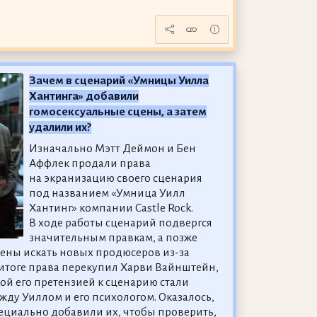
Зачем в сценарий «Умницы Уилла
Хантинга» добавили
гомосексуальные сцены, а затем
удалили их?
Изначально Мэтт Деймон и Бен
Аффлек продали права
на экранизацию своего сценария
под названием «Умница Уилл
Хантинг» компании Castle Rock.
В ходе работы сценарий подвергся
значительным правкам, а позже
ны искать новых продюсеров из-за
 итоге права перекупил Харви Вайнштейн,
ой его претензией к сценарию стали
ду Уиллом и его психологом. Оказалось,
ециально добавили их, чтобы проверить,