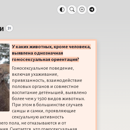
и
31
У каких животных, кроме человека,
выявлена однозначная
гомосексуальная ориентация?
Гомосексуальное поведение,
включая ухаживание,
привязанность, взаимодействие
половых органов и совместное
воспитание детёнышей, выявлено
более чем у 1500 видов животных.
При этом в большинстве случаев
самцы и самки, проявляющие
сексуальную активность
его пола, не отказываются и от
ния. Считается, что гомосексуальная