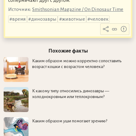
соперничают друг с другом.
Источник:
Smithsonian Magazine / On Dinosaur Time
время
динозавры
животные
человек
Похожие факты
Каким образом можно корректно сопоставить
возраст кошки с возрастом человека?
К какому типу относились динозавры —
холоднокровным или теплокровным?
Каким образом уши помогают зрению?