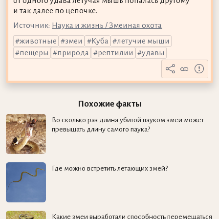
от одного удава летучая мышь попалась другому
и так далее по цепочке.
Источник:
Наука и жизнь / Змеиная охота
животные
змеи
Куба
летучие мыши
пещеры
природа
рептилии
удавы
Похожие факты
Во сколько раз длина убитой пауком змеи может
превышать длину самого паука?
Где можно встретить летающих змей?
Какие змеи выработали способность перемещаться