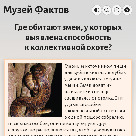
Где обитают змеи, у которых
выявлена способность
к коллективной охоте?
Главным источником пищи
для кубинских гладкогубых
удавов являются летучие
мыши. Змеи ловят их
на вылете из пещер,
свешиваясь с потолка. Эти
удавы способны
к коллективной охоте: если
в одной пещере собрались
несколько особей, они не конкурируют друг
с другом, но располагаются так, чтобы увернувшаяся