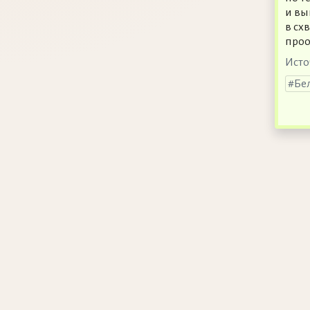
и вы
в сх
проо
Исто
Бе