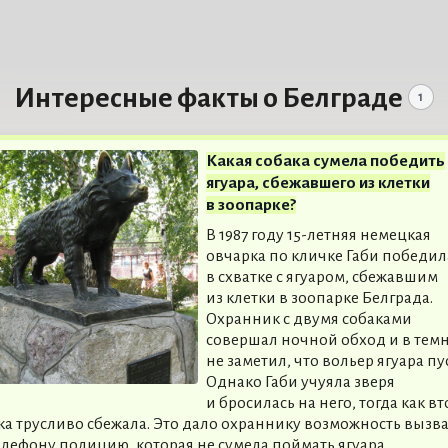
Интересные факты о Белграде
1
Какая собака сумела победить
ягуара, сбежавшего из клетки
в зоопарке?
В 1987 году 15-летняя немецкая
овчарка по кличке Габи победил
в схватке с ягуаром, сбежавшим
из клетки в зоопарке Белграда.
Охранник с двумя собаками
совершал ночной обход и в тем
не заметил, что вольер ягуара пус
Однако Габи учуяла зверя
и бросилась на него, тогда как в
ка трусливо сбежала. Это дало охраннику возможность вызва
елефону полицию, которая не сумела поймать ягуара