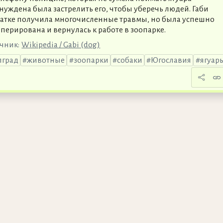
нуждена была застрелить его, чтобы уберечь людей. Габи
ватке получила многочисленные травмы, но была успешно
перирована и вернулась к работе в зоопарке.
чник:
Wikipedia / Gabi (dog)
лград
животные
зоопарки
собаки
Югославия
ягуар