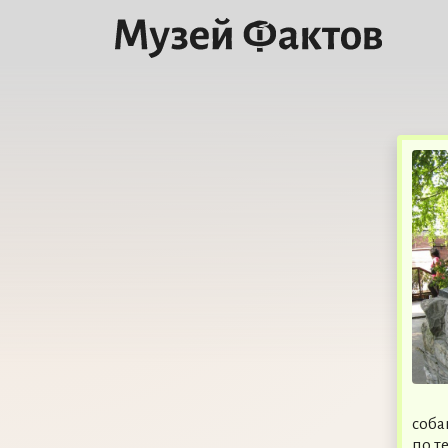
соба
по т