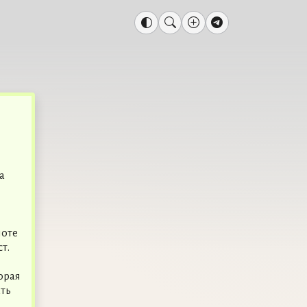
а
ноте
т.
торая
ть