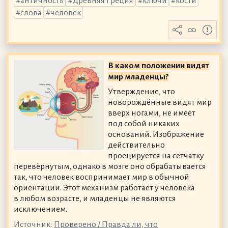
античность
Древняя Греция
ключи
кости
слова
человек
В каком положении видят
мир младенцы?
Утверждение, что
новорождённые видят мир
вверх ногами, не имеет
под собой никаких
оснований. Изображение
действительно
проецируется на сетчатку
перевёрнутым, однако в мозге оно обрабатывается
так, что человек воспринимает мир в обычной
ориентации. Этот механизм работает у человека
в любом возрасте, и младенцы не являются
исключением.
Источник:
Проверено / Правда ли, что