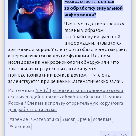
мозга, ответственная
за обработку визуальной
информации?
Часть мозга, ответственная
главным образом
за обработку визуальной
информации, называется
зрительной корой. У слепых эта область не отмирает,
а переключается на другие функции. В одном
исследовании нейрофизиологи обнаружили, что
зрительная кора у слепых активируется
при распознавании речи, в другом — что она
задействуется при решении математических задач.
Источники:
N + 1 / Зрительная кора головного мозга
слепых людей занялась обработкой речи
•
Научная
Россия / Слепые используют зрительную кору мозга
для работы с числами
зрение
математика
мозг
речь
слепые
человек