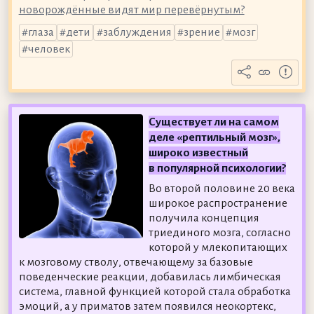
новорождённые видят мир перевёрнутым?
глаза
дети
заблуждения
зрение
мозг
человек
Существует ли на самом
деле «рептильный мозг»,
широко известный
в популярной психологии?
Во второй половине 20 века
широкое распространение
получила концепция
триединого мозга, согласно
которой у млекопитающих
к мозговому стволу, отвечающему за базовые
поведенческие реакции, добавилась лимбическая
система, главной функцией которой стала обработка
эмоций, а у приматов затем появился неокортекс,