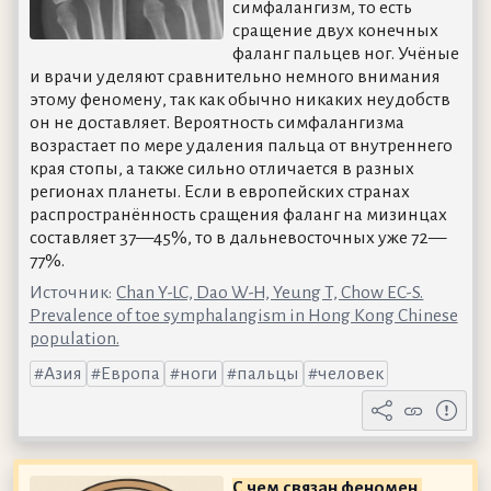
симфалангизм, то есть
сращение двух конечных
фаланг пальцев ног. Учёные
и врачи уделяют сравнительно немного внимания
этому феномену, так как обычно никаких неудобств
он не доставляет. Вероятность симфалангизма
возрастает по мере удаления пальца от внутреннего
края стопы, а также сильно отличается в разных
регионах планеты. Если в европейских странах
распространённость сращения фаланг на мизинцах
составляет 37—45%, то в дальневосточных уже 72—
77%.
Источник:
Chan Y-LC, Dao W-H, Yeung T, Chow EC-S.
Prevalence of toe symphalangism in Hong Kong Chinese
population.
Азия
Европа
ноги
пальцы
человек
С чем связан феномен,