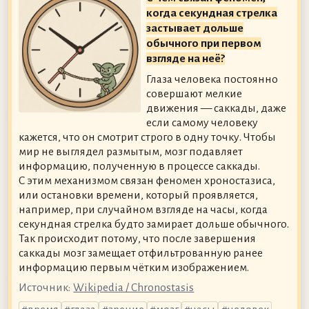
когда секундная стрелка
застывает дольше
обычного при первом
взгляде на неё?
Глаза человека постоянно
совершают мелкие
движения — саккады, даже
если самому человеку
кажется, что он смотрит строго в одну точку. Чтобы
мир не выглядел размытым, мозг подавляет
информацию, полученную в процессе саккады.
С этим механизмом связан феномен хроностазиса,
или остановки времени, который проявляется,
например, при случайном взгляде на часы, когда
секундная стрелка будто замирает дольше обычного.
Так происходит потому, что после завершения
саккады мозг замещает отфильтрованную ранее
информацию первым чётким изображением.
Источник:
Wikipedia / Chronostasis