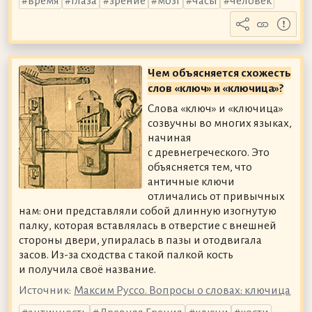
время
глаза
зрение
мозг
часы
человек
Чем объясняется схожесть
слов «ключ» и «ключица»?
Слова «ключ» и «ключица»
созвучны во многих языках,
начиная
с древнегреческого. Это
объясняется тем, что
античные ключи
отличались от привычных
нам: они представляли собой длинную изогнутую
палку, которая вставлялась в отверстие с внешней
стороны двери, упиралась в пазы и отодвигала
засов. Из-за сходства с такой палкой кость
и получила своё название.
Источник:
Максим Руссо. Вопросы о словах: ключица