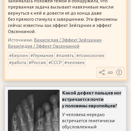
занималась похожей темой и обнаружила, что
прерванная задача вызывает навязчивые мысли
вернуться к ней и довести её до конца даже
без прямого стимула к завершению. Эти феномены
сейчас известны как эффект Зейгарник и эффект
Овсянкиной.
Источники:
Википедия / Эффект Зейгарник
•
Википедия / Эффект Овсянкиной
Берлин
Германия
память
психология
работа
Россия
СССР
человек
Какой дефект пальцев ног
встречается почти
у половины европейцев?
У человека нередко
встречается генетически
обусловленный