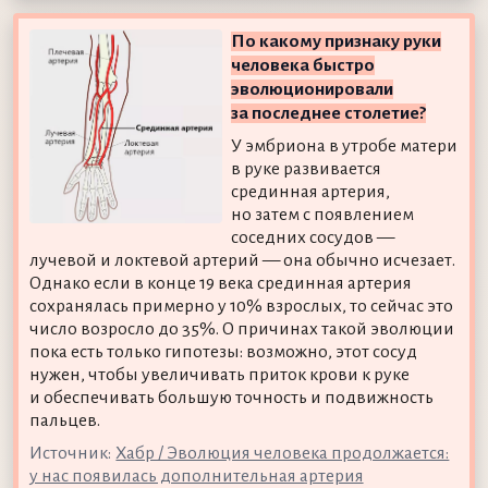
По какому признаку руки
человека быстро
эволюционировали
за последнее столетие?
У эмбриона в утробе матери
в руке развивается
срединная артерия,
но затем с появлением
соседних сосудов —
лучевой и локтевой артерий — она обычно исчезает.
Однако если в конце 19 века срединная артерия
сохранялась примерно у 10% взрослых, то сейчас это
число возросло до 35%. О причинах такой эволюции
пока есть только гипотезы: возможно, этот сосуд
нужен, чтобы увеличивать приток крови к руке
и обеспечивать большую точность и подвижность
пальцев.
Источник:
Хабр / Эволюция человека продолжается:
у нас появилась дополнительная артерия