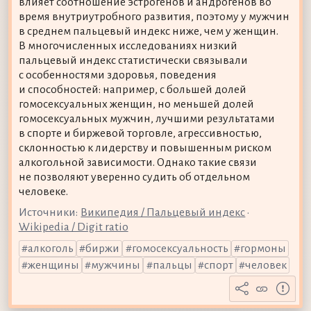
влияет соотношение эстрогенов и андрогенов во
время внутриутробного развития, поэтому у мужчин
в среднем пальцевый индекс ниже, чем у женщин.
В многочисленных исследованиях низкий
пальцевый индекс статистически связывали
с особенностями здоровья, поведения
и способностей: например, с большей долей
гомосексуальных женщин, но меньшей долей
гомосексуальных мужчин, лучшими результатами
в спорте и биржевой торговле, агрессивностью,
склонностью к лидерству и повышенным риском
алкогольной зависимости. Однако такие связи
не позволяют уверенно судить об отдельном
человеке.
Источники:
Википедия / Пальцевый индекс
•
Wikipedia / Digit ratio
алкоголь
биржи
гомосексуальность
гормоны
женщины
мужчины
пальцы
спорт
человек