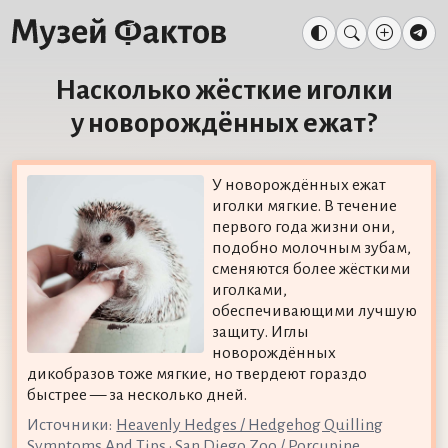
Насколько жёсткие иголки
у новорождённых ежат?
У новорождённых ежат
иголки мягкие. В течение
первого года жизни они,
подобно молочным зубам,
сменяются более жёсткими
иголками,
обеспечивающими лучшую
защиту. Иглы
новорождённых
дикобразов тоже мягкие, но твердеют гораздо
быстрее — за несколько дней.
Источники:
Heavenly Hedges / Hedgehog Quilling
Symptoms And Tips
•
San Diego Zoo / Porcupine