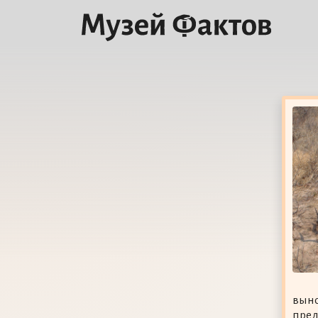
выно
пред