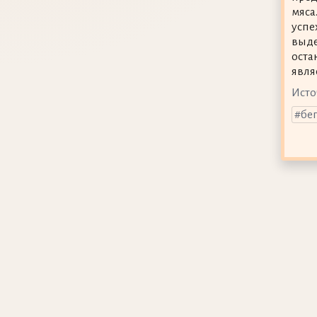
мяса
успе
выде
оста
явля
Исто
бег