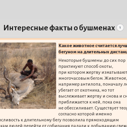
Интересные факты о бушменах
1
Какое животное считается луч
бегуном на длительных дистан
Некоторые бушмены до сих пор
практикуют способ охоты,
при котором жертву изматываю
многочасовым бегом. Животное
например антилопа, поначалу л
убегает от охотника, но тот
выслеживает жертву и снова и с
приближается к ней, пока она
не обессиливает. Существует тео
согласно которой именно
сливость к длительному бегу позволила прямоходящим
кам людей перейти от собирания падали к добыванию свеж