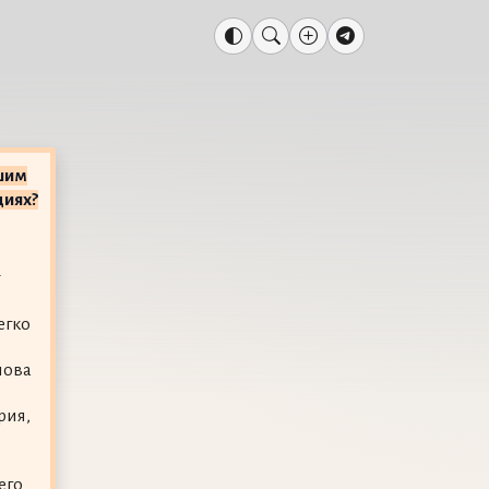
шим
циях?
т
,
егко
нова
рия,
его