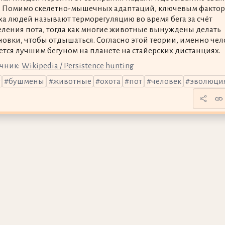
. Помимо скелетно-мышечных адаптаций, ключевым факто
ха людей называют терморегуляцию во время бега за счёт
ления пота, тогда как многие животные вынуждены делать
новки, чтобы отдышаться. Согласно этой теории, именно чел
ется лучшим бегуном на планете на стайерских дистанциях.
чник:
Wikipedia / Persistence hunting
бушмены
животные
охота
пот
человек
эволюци