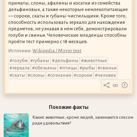
приматы, слоны, афалины и косатки из семейства
дельфиновых, а также некоторые немлекопитающие
— сороки, скаты и губаны-чистильщики. Кроме того,
способность использовать зеркало для нахождения
предметов, не узнавая в нём себя, демонстрировали
голуби и свиньи. Человеческие младенцы способны
пройти тест примерно с 18 месяцев.
Источник:
Wikipedia / Mirror test
голуби
губаны
дельфины
животные
зеркала
обезьяны
птицы
рыбы
свиньи
скаты
слоны
сознание
сороки
человек
Похожие факты
Какие животные, кроме людей, занимаются сексом
ради удовольствия?