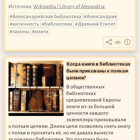
Источник:
Wikipedia / Library of Alexandria
Александрийская библиотека
Александрия
античность
библиотеки
Древний Египет
законы
книги
Когда книги в библиотеках
были прикованы к полкам
цепями?
В общественных
библиотеках
средневековой Европы
книги из-за большой
ценности каждого
экземпляра приковывали
к полкам цепями. Длина цепи позволяла снять книгу
с полки и прочитать её, но не давала вынести
за пределы библиотеки. Эта практика была