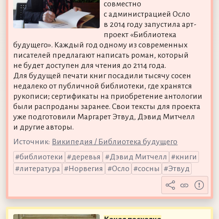
совместно
с администрацией Осло
в 2014 году запустила арт-
проект «Библиотека
будущего». Каждый год одному из современных
писателей предлагают написать роман, который
не будет доступен для чтения до 2114 года.
Для будущей печати книг посадили тысячу сосен
недалеко от публичной библиотеки, где хранятся
рукописи; сертификаты на приобретение антологии
были распроданы заранее. Свои тексты для проекта
уже подготовили Маргарет Этвуд, Дэвид Митчелл
и другие авторы.
Источник:
Википедия / Библиотека будущего
библиотеки
деревья
Дэвид Митчелл
книги
литература
Норвегия
Осло
сосны
Этвуд