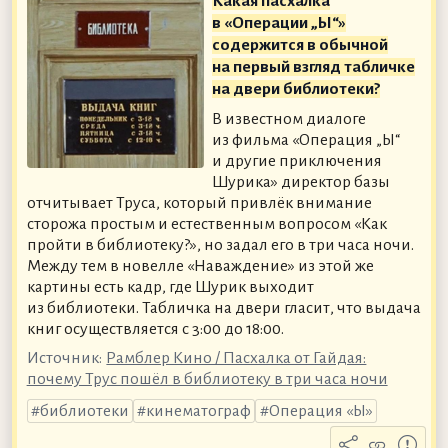
Какая пасхалка
в «Операции „Ы“»
содержится в обычной
на первый взгляд табличке
на двери библиотеки?
В известном диалоге
из фильма «Операция „Ы“
и другие приключения
Шурика» директор базы
отчитывает Труса, который привлёк внимание
сторожа простым и естественным вопросом «Как
пройти в библиотеку?», но задал его в три часа ночи.
Между тем в новелле «Наваждение» из этой же
картины есть кадр, где Шурик выходит
из библиотеки. Табличка на двери гласит, что выдача
книг осуществляется с 3:00 до 18:00.
Источник:
Рамблер Кино / Пасхалка от Гайдая:
почему Трус пошёл в библиотеку в три часа ночи
библиотеки
кинематограф
Операция «Ы»