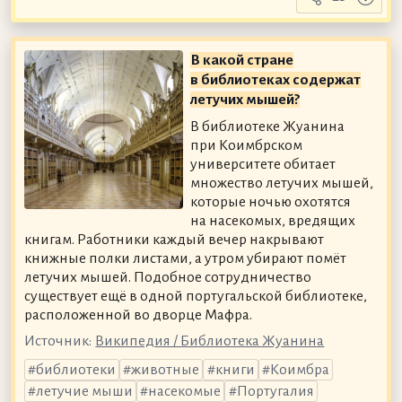
В какой стране
в библиотеках содержат
летучих мышей?
В библиотеке Жуанина
при Коимбрском
университете обитает
множество летучих мышей,
которые ночью охотятся
на насекомых, вредящих
книгам. Работники каждый вечер накрывают
книжные полки листами, а утром убирают помёт
летучих мышей. Подобное сотрудничество
существует ещё в одной португальской библиотеке,
расположенной во дворце Мафра.
Источник:
Википедия / Библиотека Жуанина
библиотеки
животные
книги
Коимбра
летучие мыши
насекомые
Португалия