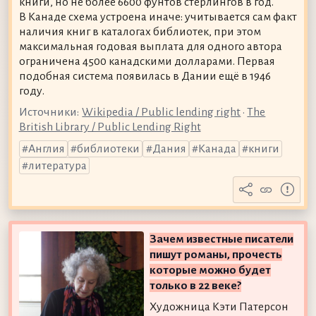
книги, но не более 6600 фунтов стерлингов в год.
В Канаде схема устроена иначе: учитывается сам факт
наличия книг в каталогах библиотек, при этом
максимальная годовая выплата для одного автора
ограничена 4500 канадскими долларами. Первая
подобная система появилась в Дании ещё в 1946
году.
Источники:
Wikipedia / Public lending right
•
The
British Library / Public Lending Right
Англия
библиотеки
Дания
Канада
книги
литература
Зачем известные писатели
пишут романы, прочесть
которые можно будет
только в 22 веке?
Художница Кэти Патерсон