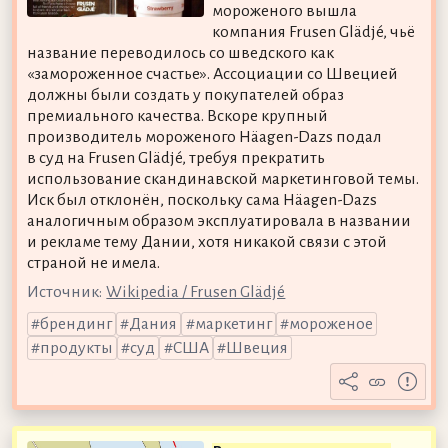
мороженого вышла
компания Frusen Glädjé, чьё
название переводилось со шведского как
«замороженное счастье». Ассоциации со Швецией
должны были создать у покупателей образ
премиального качества. Вскоре крупный
производитель мороженого Häagen-Dazs подал
в суд на Frusen Glädjé, требуя прекратить
использование скандинавской маркетинговой темы.
Иск был отклонён, поскольку сама Häagen-Dazs
аналогичным образом эксплуатировала в названии
и рекламе тему Дании, хотя никакой связи с этой
страной не имела.
Источник:
Wikipedia / Frusen Glädjé
брендинг
Дания
маркетинг
мороженое
продукты
суд
США
Швеция