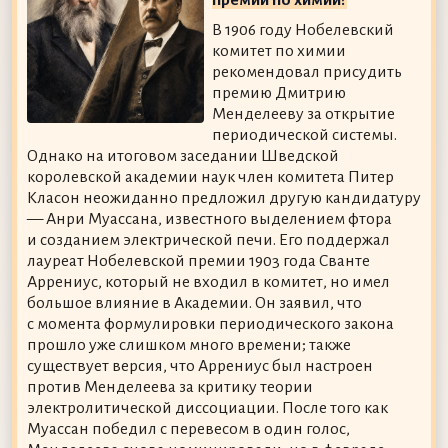
В 1906 году Нобелевский
комитет по химии
рекомендовал присудить
премию Дмитрию
Менделееву за открытие
периодической системы.
Однако на итоговом заседании Шведской
королевской академии наук член комитета Питер
Класон неожиданно предложил другую кандидатуру
— Анри Муассана, известного выделением фтора
и созданием электрической печи. Его поддержал
лауреат Нобелевской премии 1903 года Сванте
Аррениус, который не входил в комитет, но имел
большое влияние в Академии. Он заявил, что
с момента формулировки периодического закона
прошло уже слишком много времени; также
существует версия, что Аррениус был настроен
против Менделеева за критику теории
электролитической диссоциации. После того как
Муассан победил с перевесом в один голос,