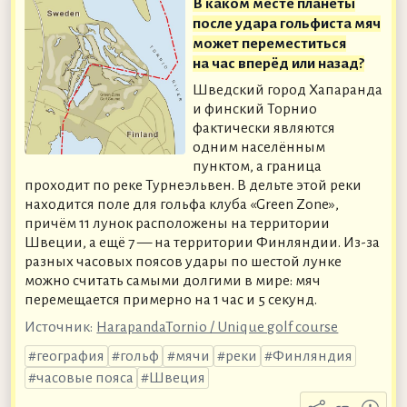
В каком месте планеты
после удара гольфиста мяч
может переместиться
на час вперёд или назад?
Шведский город Хапаранда
и финский Торнио
фактически являются
одним населённым
пунктом, а граница
проходит по реке Турнеэльвен. В дельте этой реки
находится поле для гольфа клуба «Green Zone»,
причём 11 лунок расположены на территории
Швеции, а ещё 7 — на территории Финляндии. Из-за
разных часовых поясов удары по шестой лунке
можно считать самыми долгими в мире: мяч
перемещается примерно на 1 час и 5 секунд.
Источник:
HarapandaTornio / Unique golf course
география
гольф
мячи
реки
Финляндия
часовые пояса
Швеция