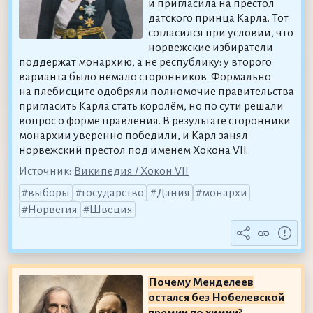
и пригласила на престол
датского принца Карла. Тот
согласился при условии, что
норвежские избиратели
поддержат монархию, а не республику: у второго
варианта было немало сторонников. Формально
на плебисците одобряли полномочие правительства
пригласить Карла стать королём, но по сути решали
вопрос о форме правления. В результате сторонники
монархии уверенно победили, и Карл занял
норвежский престол под именем Хокона VII.
Источник:
Википедия / Хокон VII
выборы
государство
Дания
монархи
Норвегия
Швеция
Почему Менделеев
остался без Нобелевской
премии по химии?