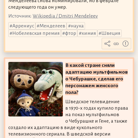
Менделеева снова номинировали, но в феврале
следующего года он умер.
Источник:
Wikipedia / Dmitri Mendeleev
Аррениус
Менделеев
наука
Нобелевская премия
фтор
химия
Швеция
В какой стране сняли
адаптацию мультфильмов
о Чебурашке, сделав его
персонажем женского
пола?
Шведское телевидение
в 1970-х годах купило права
на показ мультфильмов
о Чебурашке и Гене, а также
создало их адаптацию в виде кукольного
телевизионного сериала. В шведской версии