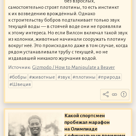
без взрослых,
самостоятельно строят плотины, то есть инстинкт
к их возведению врождённый. Однако
к строительству бобров подталкивает только звук
текущей воды — в стоячей воде они не проявляли
к этому интереса. Но если Вилсон включал такой звук
из колонки, животные начинали сооружать плотину
вокруг неё. Это происходило даже в том случае, когда
рядом устанавливали трубу с текущей, но не
издававшей никакого журчания водой.
Источник:
Gizmodo / How to Manipulate a Beaver
бобры
животные
звук
плотины
природа
Швеция
Какой спортсмен
пробежал марафон
на Олимпиаде
с официальным временем