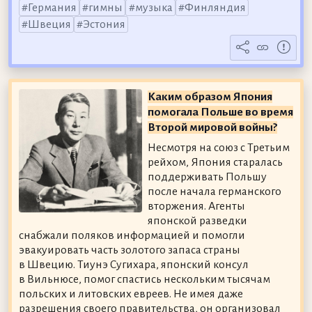
Германия
гимны
музыка
Финляндия
Швеция
Эстония
Каким образом Япония
помогала Польше во время
Второй мировой войны?
Несмотря на союз с Третьим
рейхом, Япония старалась
поддерживать Польшу
после начала германского
вторжения. Агенты
японской разведки
снабжали поляков информацией и помогли
эвакуировать часть золотого запаса страны
в Швецию. Тиунэ Сугихара, японский консул
в Вильнюсе, помог спастись нескольким тысячам
польских и литовских евреев. Не имея даже
разрешения своего правительства, он организовал