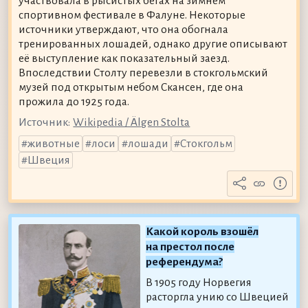
участвовала в рысистых бегах на зимнем
спортивном фестивале в Фалуне. Некоторые
источники утверждают, что она обогнала
тренированных лошадей, однако другие описывают
её выступление как показательный заезд.
Впоследствии Столту перевезли в стокгольмский
музей под открытым небом Скансен, где она
прожила до 1925 года.
Источник:
Wikipedia / Älgen Stolta
животные
лоси
лошади
Стокгольм
Швеция
Какой король взошёл
на престол после
референдума?
В 1905 году Норвегия
расторгла унию со Швецией