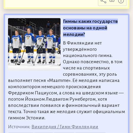
Гимны каких государств
основаны на одной
мелодии?
В Финляндии нет
утверждённого
национального гимна.
Однако повсеместно, в том
числе на спортивных
соревнованиях, эту роль
выполняет песня «Maamme». Её мелодия написана
композитором немецкого происхождения
Фредриком Пациусом, а слова на шведском языке —
поэтом Йоханом Людвигом Рунебергом, хотя
впоследствии появился и финноязычный вариант
текста. Точно такая же мелодия служит официальным
гимном Эстонии.
Источник:
Википедия / Гимн Финляндии