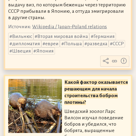
выдачу виз, по которым беженцы через территорию
СССР прибывали в Японию, а оттуда эмигрировали
в другие страны.
Источник:
Wikipedia / Japan–Poland relations
Вильнюс
Вторая мировая война
Германия
дипломатия
евреи
Польша
разведка
СССР
Швеция
Япония
Какой фактор оказывается
решающим для начала
строительства бобром
плотины?
Шведский зоолог Ларс
Вилсон изучал поведение
бобров и убедился, что
бобрята, выращенные