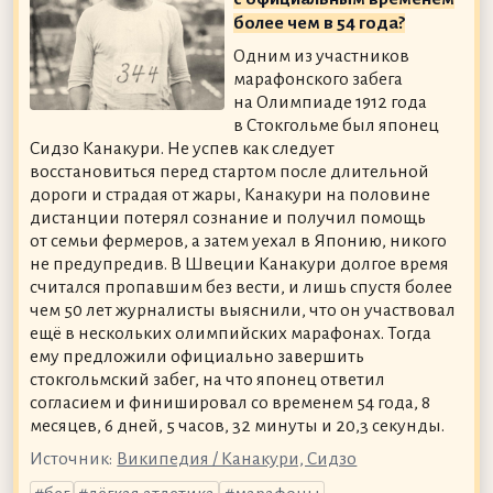
более чем в 54 года?
Одним из участников
марафонского забега
на Олимпиаде 1912 года
в Стокгольме был японец
Сидзо Канакури. Не успев как следует
восстановиться перед стартом после длительной
дороги и страдая от жары, Канакури на половине
дистанции потерял сознание и получил помощь
от семьи фермеров, а затем уехал в Японию, никого
не предупредив. В Швеции Канакури долгое время
считался пропавшим без вести, и лишь спустя более
чем 50 лет журналисты выяснили, что он участвовал
ещё в нескольких олимпийских марафонах. Тогда
ему предложили официально завершить
стокгольмский забег, на что японец ответил
согласием и финишировал со временем 54 года, 8
месяцев, 6 дней, 5 часов, 32 минуты и 20,3 секунды.
Источник:
Википедия / Канакури, Сидзо