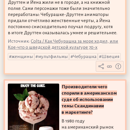
Друттен и Йена жили не в городе, а на книжной
полке. Сами персонажи тоже были значительно
переработаны: Чебурашке-Друттен аниматоры
придали отчётливо женственные черты, а Йена
постоянно снисходительно поучал подругу, хотя
в итоге Друттен оказывалась умнее и решительнее.
Источник:
Colta / Как Чебурашка за море ходил, или
Кое-что о шведской детской культуре 70-х
женщины
мультфильмы
Чебурашка
Швеция
Производители чего
спорили в американском
суде об использовании
темы Скандинавии
в маркетинге?
В 1980 году
на американский рынок