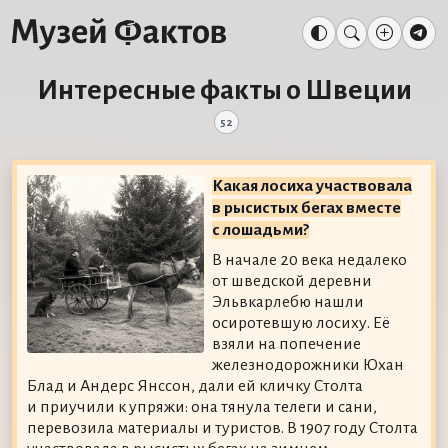
Интересные факты о Швеции
52
Какая лосиха участвовала
в рысистых бегах вместе
с лошадьми?
В начале 20 века недалеко
от шведской деревни
Эльвкарлебю нашли
осиротевшую лосиху. Её
взяли на попечение
железнодорожники Юхан
Блад и Андерс Янссон, дали ей кличку Столта
и приучили к упряжи: она тянула телеги и сани,
перевозила материалы и туристов. В 1907 году Столта