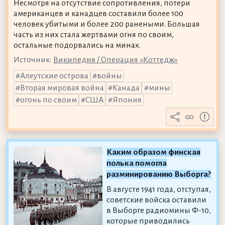
Несмотря на отсутствие сопротивления, потери
американцев и канадцев составили более 100
человек убитыми и более 200 ранеными. Большая
часть из них стала жертвами огня по своим,
остальные подорвались на минах.
Источник:
Википедия / Операция «Коттедж»
Алеутские острова
войны
Вторая мировая война
Канада
мины
огонь по своим
США
Япония
Каким образом финская
полька помогла
разминированию Выборга?
В августе 1941 года, отступая,
советские войска оставили
в Выборге радиомины Ф-10,
которые приводились