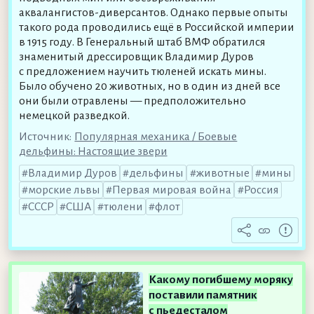
аквалангистов-диверсантов. Однако первые опыты
такого рода проводились ещё в Российской империи
в 1915 году. В Генеральный штаб ВМФ обратился
знаменитый дрессировщик Владимир Дуров
с предложением научить тюленей искать мины.
Было обучено 20 животных, но в один из дней все
они были отравлены — предположительно
немецкой разведкой.
Источник:
Популярная механика / Боевые
дельфины: Настоящие звери
Владимир Дуров
дельфины
животные
мины
морские львы
Первая мировая война
Россия
СССР
США
тюлени
флот
Какому погибшему моряку
поставили памятник
с пьедесталом