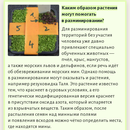
Каким образом растения
могут помогать
в разминировании?
Для разминирования
территорий без участия
человека уже давно
привлекают специально
обученных животных —
пчёл, крыс, мангустов,
а также морских львов и дельфинов, если речь идёт
об обезвреживании морских мин. Однако помощь
в разминировании могут оказывать и растения,
например резуховидка Таля. Это растение известно
тем, что краснеет в суровых условиях, а его
генетически модифицированная версия краснеет
в присутствии оксида азота, который испаряется
из взрывчатых веществ. Таким образом, после
распыления семян над минными полями
и появления всходов можно чётко определить места,
где находятся мины.