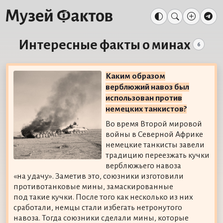
Интересные факты о минах
6
Каким образом
верблюжий навоз был
использован против
немецких танкистов?
Во время Второй мировой
войны в Северной Африке
немецкие танкисты завели
традицию переезжать кучки
верблюжьего навоза
«на удачу». Заметив это, союзники изготовили
противотанковые мины, замаскированные
под такие кучки. После того как несколько из них
сработали, немцы стали избегать нетронутого
навоза. Тогда союзники сделали мины, которые