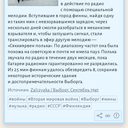
в действие по радио
с помощью специальной
мелодии. Вступившие в город финны, найдя одну
из таких мин с невзорвавшимся зарядом, через
несколько дней смогли разобраться в механизме
взрывателя и, чтобы заглушить сигнал, стали
транслировать в эфир другую мелодию —
«Сяккиярвен полька». По диапазону частот она была
похожа на советскую и почти не имела пауз. Полька
звучала по радио в течение двух месяцев, пока
батареи радиомин гарантированно не разрядились.
Из 25 мин финнам удалось обезвредить 8, сохранив
некоторые исторические здания
и достопримечательности Выборга.
Источник:
Zalizyaka / Выборг. Сентябрь 1941
войны
Вторая мировая война
Выборг
мины
музыка
радио
СССР
Финляндия