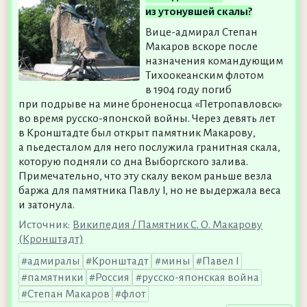
из утонувшей скалы?
Вице-адмирал Степан
Макаров вскоре после
назначения командующим
Тихоокеанским флотом
в 1904 году погиб
при подрыве на мине броненосца «Петропавловск»
во время русско-японской войны. Через девять лет
в Кронштадте был открыт памятник Макарову,
а пьедесталом для него послужила гранитная скала,
которую подняли со дна Выборгского залива.
Примечательно, что эту скалу веком раньше везла
баржа для памятника Павлу I, но не выдержала веса
и затонула.
Источник:
Википедия / Памятник С. О. Макарову
(Кронштадт)
адмиралы
Кронштадт
мины
Павел I
памятники
Россия
русско-японская война
Степан Макаров
флот