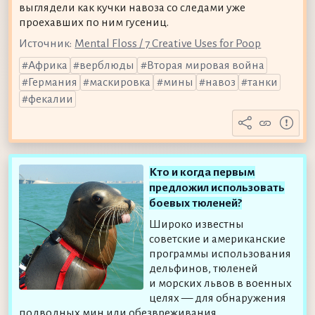
выглядели как кучки навоза со следами уже
проехавших по ним гусениц.
Источник:
Mental Floss / 7 Creative Uses for Poop
Африка
верблюды
Вторая мировая война
Германия
маскировка
мины
навоз
танки
фекалии
Кто и когда первым
предложил использовать
боевых тюленей?
Широко известны
советские и американские
программы использования
дельфинов, тюленей
и морских львов в военных
целях — для обнаружения
подводных мин или обезвреживания