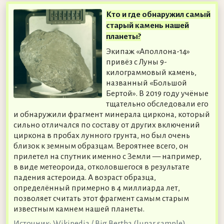
Кто и где обнаружил самый
старый камень нашей
планеты?
Экипаж «Аполлона-14»
привёз с Луны 9-
килограммовый камень,
названный «Большой
Бертой». В 2019 году учёные
тщательно обследовали его
и обнаружили фрагмент минерала циркона, который
сильно отличался по составу от других включений
циркона в пробах лунного грунта, но был очень
близок к земным образцам. Вероятнее всего, он
прилетел на спутник именно с Земли — например,
в виде метеороида, отколовшегося в результате
падения астероида. А возраст образца,
определённый примерно в 4 миллиарда лет,
позволяет считать этот фрагмент самым старым
известным камнем нашей планеты.
Источник:
Wikipedia / Big Bertha (lunar sample)