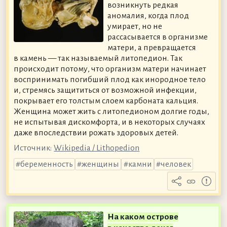
возникнуть редкая
аномалия, когда плод
умирает, но не
рассасывается в организме
матери, а превращается
в камень — так называемый литопедион. Так
происходит потому, что организм матери начинает
воспринимать погибший плод как инородное тело
и, стремясь защититься от возможной инфекции,
покрывает его толстым слоем карбоната кальция.
Женщина может жить с литопедионом долгие годы,
не испытывая дискомфорта, и в некоторых случаях
даже впоследствии рожать здоровых детей.
Источник:
Wikipedia / Lithopedion
беременность
женщины
камни
человек
На каком острове