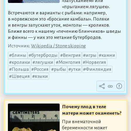
«запусканием» или
«прыганием лягушек».
Встречаются и варианты с рыбами: например,
в норвежском это «бросание камбалы». Поляки
и венгры запускают уток, монголы — кроликов.
Ближе всего к нашему «печению блинчиков» шведы
и финны — у них это метание бутербродов.
Источник:
Wikipedia / Stone skipping
блины
бутерброды
Венгрия
игры
камни
кролики
лягушки
Монголия
Норвегия
Польша
Россия
рыбы
утки
Финляндия
Швеция
языки
Почему плод в теле
матери может окаменеть?
При внематочной
беременности может