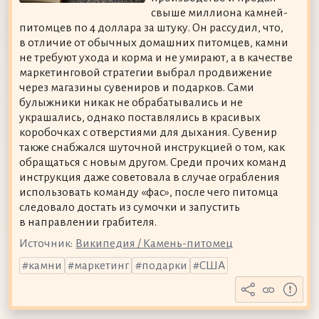
свыше миллиона камней-
питомцев по 4 доллара за штуку. Он рассудил, что,
в отличие от обычных домашних питомцев, камни
не требуют ухода и корма и не умирают, а в качестве
маркетинговой стратегии выбрал продвижение
через магазины сувениров и подарков. Сами
булыжники никак не обрабатывались и не
украшались, однако поставлялись в красивых
коробочках с отверстиями для дыхания. Сувенир
также снабжался шуточной инструкцией о том, как
обращаться с новым другом. Среди прочих команд
инструкция даже советовала в случае ограбления
использовать команду «фас», после чего питомца
следовало достать из сумочки и запустить
в направлении грабителя.
Источник:
Википедия / Камень-питомец
камни
маркетинг
подарки
США