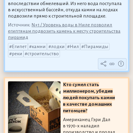
впоследствии обмелевший. Из него вода поступала
в искусственный бассейн, откуда камни на лодках
подвозили прямо к строительной площадке.
Источник:
N+1 / Уровень воды в Ниле позволил
египтянам подвозить камень к месту строительства
пирамид
Египет
камни
лодки
Нил
Пирамиды
реки
строительство
Кто сумел стать
миллионером, убедив
людей покупать камни
в качестве домашних
питомцев?
Американец Гэри Дал
в 1970-х наладил
производство и продал