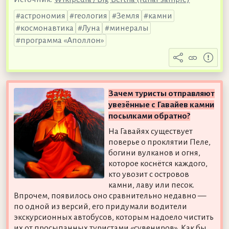
астрономия
геология
Земля
камни
космонавтика
Луна
минералы
программа «Аполлон»
Зачем туристы отправляют
увезённые с Гавайев камни
посылками обратно?
На Гавайях существует
поверье о проклятии Пеле,
богини вулканов и огня,
которое коснётся каждого,
кто увозит с островов
камни, лаву или песок.
Впрочем, появилось оно сравнительно недавно —
по одной из версий, его придумали водители
экскурсионных автобусов, которым надоело чистить
их от просыпанных туристами «сувениров». Как бы