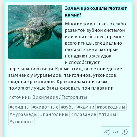
Зачем крокодилы глотают
камни?
Многие животные со слабо
развитой зубной системой
или вовсе без неё, прежде
всего птицы, специально
глотают камни, которые
попадают в желудок
и способствуют
перетиранию пищи. Кроме птиц, такое поведение
замечено у муравьедов, панголинов, утконосов,
ехидн и крокодилов. Крокодилам они также
помогают лучше балансировать при плавании.
Источник:
Википедия / Гастролиты
ехидны
животные
зубы
камни
крокодилы
муравьеды
панголины
плавание
птицы
утконосы