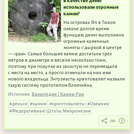
в качестве денег
использовали огромные
камни?
На островах Яп в Тихом
океане долгое время
функцию денег выполняли
огромные каменные
монеты с дыркой в центре
— «раи». Самые большие камни достигали трёх
метров в диаметре и весили несколько тонн,
поэтому при покупке их зачастую не перемещали
с места на место, а просто отмечали на них имя
нового владельца. Энтузиасты криптовалют назвали
такую систему прототипом блокчейна.
Источник:
Википедия / Камни Раи
деньги
камни
криптовалюты
Океания
Федеративные Штаты Микронезии