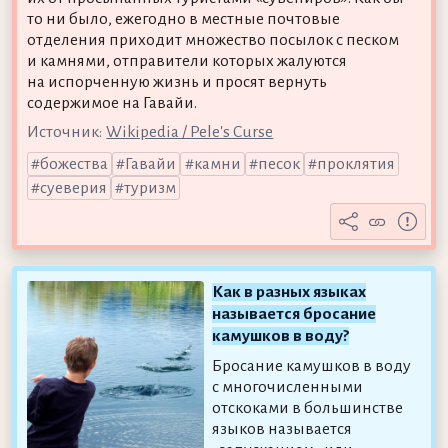
то ни было, ежегодно в местные почтовые
отделения приходит множество посылок с песком
и камнями, отправители которых жалуются
на испорченную жизнь и просят вернуть
содержимое на Гавайи.
Источник:
Wikipedia / Pele's Curse
божества
Гавайи
камни
песок
проклятия
суеверия
туризм
Как в разных языках
называется бросание
камушков в воду?
Бросание камушков в воду
с многочисленными
отскоками в большинстве
языков называется