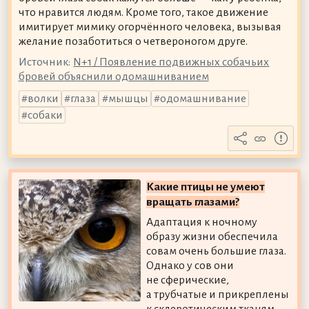
что нравится людям. Кроме того, такое движение
имитирует мимику огорчённого человека, вызывая
желание позаботиться о четвероногом друге.
Источник:
N+1 / Появление подвижных собачьих
бровей объяснили одомашниванием
волки
глаза
мышцы
одомашнивание
собаки
Какие птицы не умеют
вращать глазами?
Адаптация к ночному
образу жизни обеспечила
совам очень большие глаза.
Однако у сов они
не сферические,
а трубчатые и прикреплены