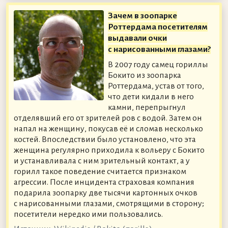
Зачем в зоопарке
Роттердама посетителям
выдавали очки
с нарисованными глазами?
В 2007 году самец гориллы
Бокито из зоопарка
Роттердама, устав от того,
что дети кидали в него
камни, перепрыгнул
отделявший его от зрителей ров с водой. Затем он
напал на женщину, покусав её и сломав несколько
костей. Впоследствии было установлено, что эта
женщина регулярно приходила к вольеру с Бокито
и устанавливала с ним зрительный контакт, а у
горилл такое поведение считается признаком
агрессии. После инцидента страховая компания
подарила зоопарку две тысячи картонных очков
с нарисованными глазами, смотрящими в сторону;
посетители нередко ими пользовались.