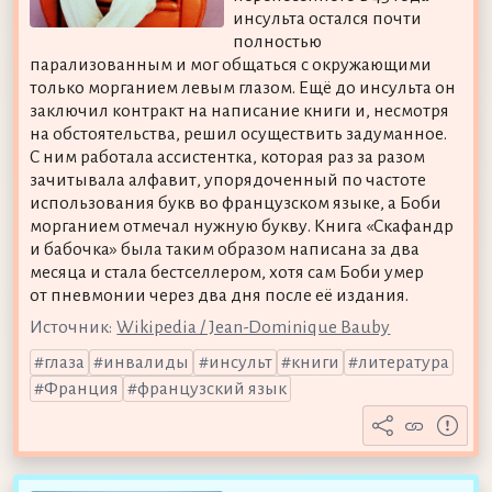
инсульта остался почти
полностью
парализованным и мог общаться с окружающими
только морганием левым глазом. Ещё до инсульта он
заключил контракт на написание книги и, несмотря
на обстоятельства, решил осуществить задуманное.
С ним работала ассистентка, которая раз за разом
зачитывала алфавит, упорядоченный по частоте
использования букв во французском языке, а Боби
морганием отмечал нужную букву. Книга «Скафандр
и бабочка» была таким образом написана за два
месяца и стала бестселлером, хотя сам Боби умер
от пневмонии через два дня после её издания.
Источник:
Wikipedia / Jean-Dominique Bauby
глаза
инвалиды
инсульт
книги
литература
Франция
французский язык