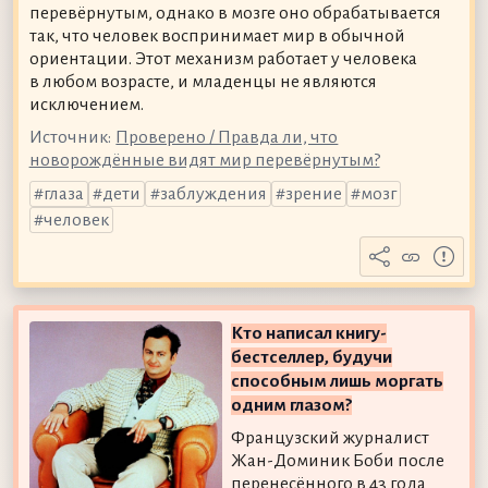
перевёрнутым, однако в мозге оно обрабатывается
так, что человек воспринимает мир в обычной
ориентации. Этот механизм работает у человека
в любом возрасте, и младенцы не являются
исключением.
Источник:
Проверено / Правда ли, что
новорождённые видят мир перевёрнутым?
глаза
дети
заблуждения
зрение
мозг
человек
Кто написал книгу-
бестселлер, будучи
способным лишь моргать
одним глазом?
Французский журналист
Жан-Доминик Боби после
перенесённого в 43 года