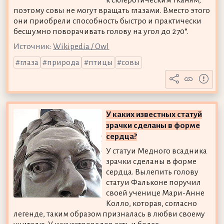
к склеротическим тканям,
поэтому совы не могут вращать глазами. Вместо этого
они приобрели способность быстро и практически
бесшумно поворачивать голову на угол до 270°.
Источник:
Wikipedia / Owl
глаза
природа
птицы
совы
У каких известных статуй
зрачки сделаны в форме
сердца?
У статуи Медного всадника
зрачки сделаны в форме
сердца. Вылепить голову
статуи Фальконе поручил
своей ученице Мари-Анне
Колло, которая, согласно
легенде, таким образом призналась в любви своему