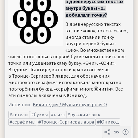
в древнерусских текстах
внутри буквы «о»
добавляли точку?
В древнерусских текстах
в слове «око», то есть «глаз»,
иногда ставили точку
внутри первой буквы:
«ꙩко». Во множественном
числе этого слова в первой букве могли ставить две
точки или удваивать саму букву: «ꙫчи», «ꙭчи».
В одном Псалтире, который хранится сейчас
в Троице-Сергиевой лавре, для обозначения
многоокого серафима использована многократно
повторённая буква: «серафими многоꙮчитїи». Все
эти символы включены в Юникод.
Источник:
Википедия / Мультиокулярная О
ангелы
буквы
глаза
русский язык
серафимы
Троице-Сергиева лавра
Юникод