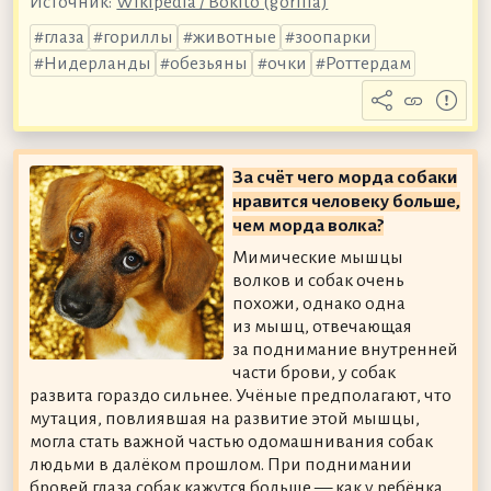
Источник:
Wikipedia / Bokito (gorilla)
глаза
гориллы
животные
зоопарки
Нидерланды
обезьяны
очки
Роттердам
За счёт чего морда собаки
нравится человеку больше,
чем морда волка?
Мимические мышцы
волков и собак очень
похожи, однако одна
из мышц, отвечающая
за поднимание внутренней
части брови, у собак
развита гораздо сильнее. Учёные предполагают, что
мутация, повлиявшая на развитие этой мышцы,
могла стать важной частью одомашнивания собак
людьми в далёком прошлом. При поднимании
бровей глаза собак кажутся больше — как у ребёнка,