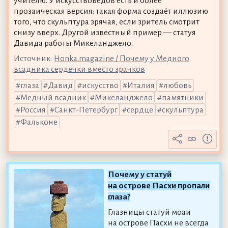
учителю. У искусствоведов есть и более
прозаическая версия: такая форма создаёт иллюзию
того, что скульптура зрячая, если зритель смотрит
снизу вверх. Другой известный пример — статуя
Давида работы Микеланджело.
Источник:
Honka.magazine / Почему у Медного
всадника сердечки вместо зрачков
глаза
Давид
искусство
Италия
любовь
Медный всадник
Микеланджело
памятники
Россия
Санкт-Петербург
сердце
скульптура
Фальконе
Почему у статуй
на острове Пасхи пропали
глаза?
Глазницы статуй моаи
на острове Пасхи не всегда