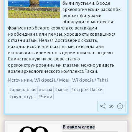
были пустыми. В ходе
археологических раскопок
рядом с фигурами
обнаружили множество
фрагментов белого коралла со вставками
из обсидиана или пемзы, хорошо стыковавшихся
с глазницами. Нельзя достоверно сказать,
находились ли эти глаза на месте всегда или
вставлялись временно в церемониальных целях.
Единственную на острове статую
с реконструированными глазами можно увидеть
возле археологического комплекса Тахаи.
Источники:
Wikipedia / Moai
•
Wikipedia / Tahai
археология
глаза
моаи
остров Пасхи
скульптура
Чили
В каком слове