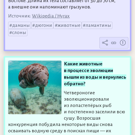
Востоке. Длина их тела составляет от 30 до 70 см,
а внешне они напоминают грызунов.
Источник:
Wikipedia / Hyrax
даманы
дюгони
животные
ламантины
слоны
Какие животные
в процессе эволюции
вышли из воды и вернулись
обратно?
Четвероногие
эволюционировали
из лопастепёрых рыб
и постепенно заселили всю
сушу. Возросшая
конкуренция побудила некоторые виды снова
осваивать водную среду в поисках пищи — их