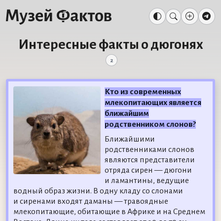
Интересные факты о дюгонях
2
Кто из современных
млекопитающих является
ближайшим
родственником слонов?
Ближайшими
родственниками слонов
являются представители
отряда сирен — дюгони
и ламантины, ведущие
водный образ жизни. В одну кладу со слонами
и сиренами входят даманы — травоядные
млекопитающие, обитающие в Африке и на Среднем