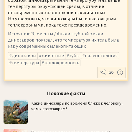
образом, динозавры имели температуру тела выше
температуры окружающей среды, в отличие
от современных холоднокровных животных.
Но утверждать, что динозавры были настоящими
теплокровными, пока тоже преждевременно.
Источник:
Элементы / Анализ зубной эмали
динозавров показал, что температура их тела была
как у современных млекопитающих
динозавры
животные
зубы
палеонтология
температура
теплокровность
Похожие факты
Какие динозавры по времени ближе к человеку,
чем к стегозаврам?