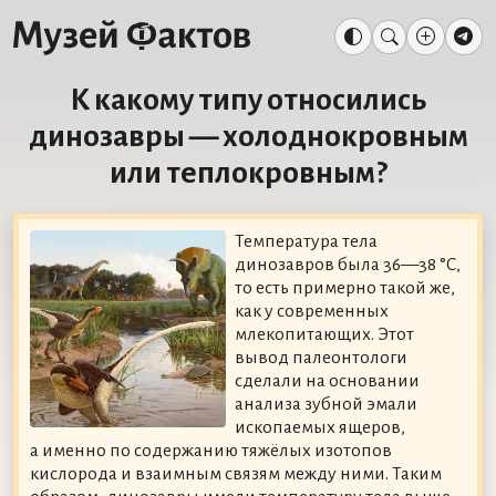
К какому типу относились
динозавры — холоднокровным
или теплокровным?
Температура тела
динозавров была 36—38 °C,
то есть примерно такой же,
как у современных
млекопитающих. Этот
вывод палеонтологи
сделали на основании
анализа зубной эмали
ископаемых ящеров,
а именно по содержанию тяжёлых изотопов
кислорода и взаимным связям между ними. Таким