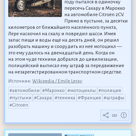
году пытался в одиночку
пересечь Сахару в Марокко
на автомобиле Citroën 2CV.
Прямо в пустыне, за десятки
километров от ближайшего населённого пункта,
Лере наскочил на скалу и повредил шасси. Имея
запас пищи и воды ещё на десять дней, он решил
разобрать машину и соорудить из неё мотоцикл —
это ему удалось на двенадцатый день. Когда он
на этом чуде техники добрался до цивилизации,
полицейский выписал ему штраф за передвижение
на незарегистрированном транспортном средстве.
Источник:
Wikipedia / Emile Leray
автомобили
Марокко
мотоциклы
полиция
пустыни
Сахара
техника
Франция
штрафы
Citroën