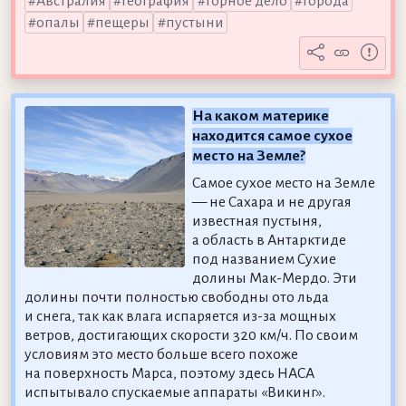
Австралия
география
горное дело
города
опалы
пещеры
пустыни
На каком материке
находится самое сухое
место на Земле?
Самое сухое место на Земле
— не Сахара и не другая
известная пустыня,
а область в Антарктиде
под названием Сухие
долины Мак-Мердо. Эти
долины почти полностью свободны ото льда
и снега, так как влага испаряется из-за мощных
ветров, достигающих скорости 320 км/ч. По своим
условиям это место больше всего похоже
на поверхность Марса, поэтому здесь НАСА
испытывало спускаемые аппараты «Викинг».