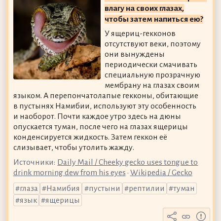
влагу на своих глазах,
чтобы затем напиться ею?
У ящериц-гекконов
отсутствуют веки, поэтому
они вынуждены
периодически смачивать
специальную прозрачную
мембрану на глазах своим
языком. А перепончатолапые гекконы, обитающие
в пустынях Намибии, используют эту особенность
и наоборот. Почти каждое утро здесь на дюны
опускается туман, после чего на глазах ящерицы
конденсируется жидкость. Затем геккон её
слизывает, чтобы утолить жажду.
Источники:
Daily Mail / Cheeky gecko uses tongue to
drink morning dew from his eyes
•
Wikipedia / Gecko
глаза
Намибия
пустыни
рептилии
туман
язык
ящерицы