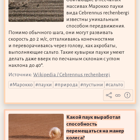
массивах Марокко пауки
вида Cebrennus rechenbergi
известны уникальным
способом передвижения.
Помимо обычного шага, они могут развивать
скорость до 2 м/с, отталкиваясь конечностями
и переворачиваясь через голову, как акробаты,
выполняющие сальто. Такие кувырки пауки умеют
делать даже вверх по песчаным склонам с углом
наклона до 40°.
Источник:
Wikipedia / Cebrennus rechenbergi
Марокко
пауки
природа
пустыни
сальто
Какой паук выработал
способность
перемещаться на манер
колеса?