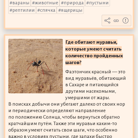
вараны
животные
природа
пустыни
рептилии
спячка
ящерицы
Где обитают муравьи,
которые умеют считать
количество пройденных
шагов?
Фаэтончик красный — это
вид муравьёв, обитающий
в Сахаре и питающийся
другими насекомыми,
умершими от жары.
В поисках добычи они убегают далеко от своих нор
и периодически определяют направление
по положению Солнца, чтобы вернуться обратно
кратчайшим путём. Также эти муравьи каким-то
образом умеют считать свои шаги, что особенно
важно в условиях пустыни, где запахи быстро