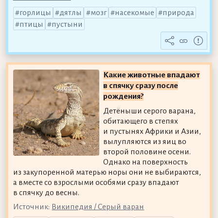
горлицы
дятлы
мозг
насекомые
природа
птицы
пустыни
Какие животные впадают
в спячку сразу после
рождения?
Детёныши серого варана,
обитающего в степях
и пустынях Африки и Азии,
вылупляются из яиц во
второй половине осени.
Однако на поверхность
из закупоренной матерью норы они не выбираются,
а вместе со взрослыми особями сразу впадают
в спячку до весны.
Источник:
Википедия / Серый варан