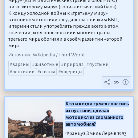
миру» (капиталистические страны и блок НАТО),
ни ко «второму миру» (социалистический блок).
К концу холодной войны к «третьему миру»
в основном относили государства с низким ВВП,
и термин стали употреблять прежде всего в этом
значении, хотя впоследствии многие страны
третьего мира обогнали в своём развитии «второй
мир».
Источник:
Wikipedia / Third World
вараны
животные
природа
пустыни
рептилии
спячка
ящерицы
Кто и когда сумел спастись
из пустыни, сделав
мотоцикл из сломанного
автомобиля?
Француз Эмиль Лере в 1993