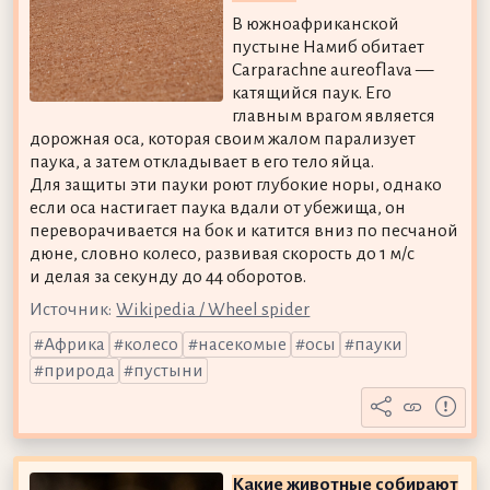
В южноафриканской
пустыне Намиб обитает
Carparachne aureoflava —
катящийся паук. Его
главным врагом является
дорожная оса, которая своим жалом парализует
паука, а затем откладывает в его тело яйца.
Для защиты эти пауки роют глубокие норы, однако
если оса настигает паука вдали от убежища, он
переворачивается на бок и катится вниз по песчаной
дюне, словно колесо, развивая скорость до 1 м/с
и делая за секунду до 44 оборотов.
Источник:
Wikipedia / Wheel spider
Африка
колесо
насекомые
осы
пауки
природа
пустыни
Какие животные собирают