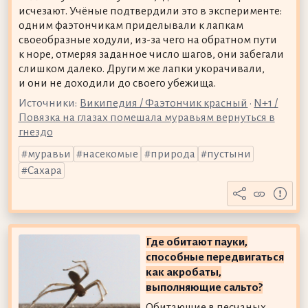
исчезают. Учёные подтвердили это в эксперименте:
одним фаэтончикам приделывали к лапкам
своеобразные ходули, из-за чего на обратном пути
к норе, отмеряя заданное число шагов, они забегали
слишком далеко. Другим же лапки укорачивали,
и они не доходили до своего убежища.
Источники:
Википедия / Фаэтончик красный
•
N+1 /
Повязка на глазах помешала муравьям вернуться в
гнездо
муравьи
насекомые
природа
пустыни
Сахара
Где обитают пауки,
способные передвигаться
как акробаты,
выполняющие сальто?
Обитающие в песчаных