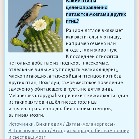
Какие птицы
целенаправленно
питаются мозгами других
птиц?
Рацион дятлов включает
как растительную пищу,
например семена или
ягоды, так и животную.
К последней относятся
не только добытые из-под коры насекомые:
отдельные виды могут поедать мелких ящериц,
млекопитающих, а также яйца и птенцов из гнёзд
других птиц. Пожалуй, самое жестокое поведение
замечено у обитающего в пустыне дятла вида
Melanerpes uropygialis: при нехватке жидкости один
из таких дятлов нашёл гнездо горлицы
и целенаправленно долбил головы птенцов,
выпивая мозги.
Источники:
Википедия / Дятлы-меланерпесы
•
Batrachospermum / Этот дятел продолбит вам голову
и съест ваш мозг