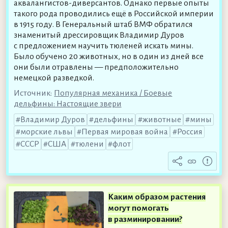
аквалангистов-диверсантов. Однако первые опыты
такого рода проводились ещё в Российской империи
в 1915 году. В Генеральный штаб ВМФ обратился
знаменитый дрессировщик Владимир Дуров
с предложением научить тюленей искать мины.
Было обучено 20 животных, но в один из дней все
они были отравлены — предположительно
немецкой разведкой.
Источник:
Популярная механика / Боевые
дельфины: Настоящие звери
Владимир Дуров
дельфины
животные
мины
морские львы
Первая мировая война
Россия
СССР
США
тюлени
флот
Каким образом растения
могут помогать
в разминировании?