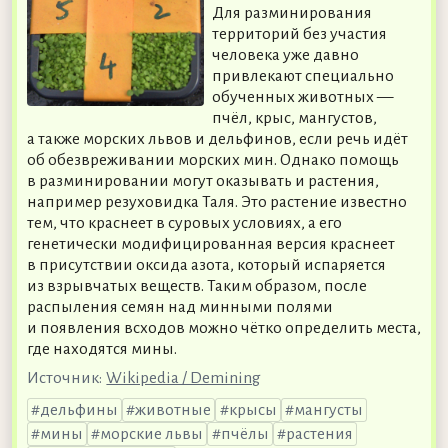
Для разминирования
территорий без участия
человека уже давно
привлекают специально
обученных животных —
пчёл, крыс, мангустов,
а также морских львов и дельфинов, если речь идёт
об обезвреживании морских мин. Однако помощь
в разминировании могут оказывать и растения,
например резуховидка Таля. Это растение известно
тем, что краснеет в суровых условиях, а его
генетически модифицированная версия краснеет
в присутствии оксида азота, который испаряется
из взрывчатых веществ. Таким образом, после
распыления семян над минными полями
и появления всходов можно чётко определить места,
где находятся мины.
Источник:
Wikipedia / Demining
дельфины
животные
крысы
мангусты
мины
морские львы
пчёлы
растения