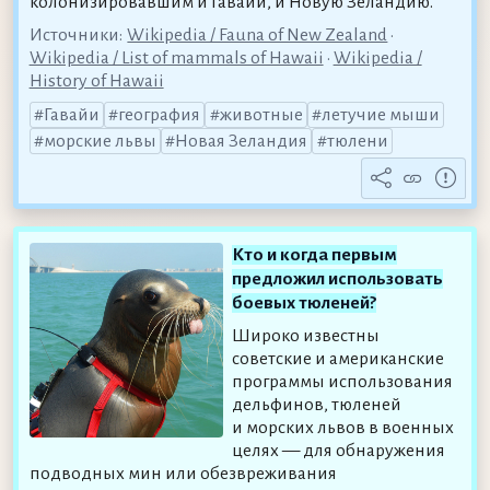
колонизировавшим и Гавайи, и Новую Зеландию.
Источники:
Wikipedia / Fauna of New Zealand
•
Wikipedia / List of mammals of Hawaii
•
Wikipedia /
History of Hawaii
Гавайи
география
животные
летучие мыши
морские львы
Новая Зеландия
тюлени
Кто и когда первым
предложил использовать
боевых тюленей?
Широко известны
советские и американские
программы использования
дельфинов, тюленей
и морских львов в военных
целях — для обнаружения
подводных мин или обезвреживания