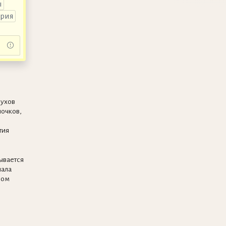
ы
ария
духов
очков,
тия
ывается
ала
ром