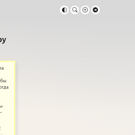
ру
па
обы
огда
ны
—
r