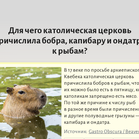
Для чего католическая церковь
ричислила бобра, капибару и ондат
к рыбам?
В 17 веке по просьбе архиеписко
Квебека католическая церковь
причислила бобров к рыбам, чт
их можно было есть в пятницу, к
католикам запрещено есть мясо.
По той же причине к числу рыб
в разное время были причисле
и другие полуводные грызуны 
капибара и ондатра.
Источник:
Gastro Obscura / Beave