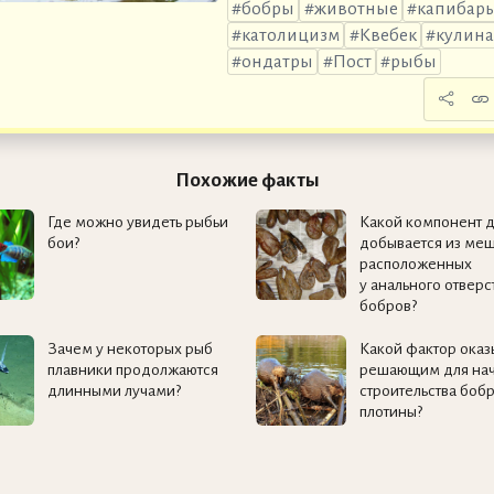
бобры
животные
капибар
католицизм
Квебек
кулин
ондатры
Пост
рыбы
Похожие факты
Где можно увидеть рыбьи
Какой компонент 
бои?
добывается из меш
расположенных
у анального отверс
бобров?
Зачем у некоторых рыб
Какой фактор оказ
плавники продолжаются
решающим для нач
длинными лучами?
строительства боб
плотины?