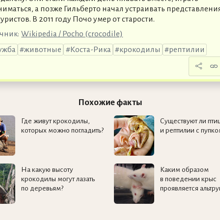
ниматься, а позже Гильберто начал устраивать представлени
туристов. В 2011 году Почо умер от старости.
чник:
Wikipedia / Pocho (crocodile)
ужба
животные
Коста-Рика
крокодилы
рептилии
Похожие факты
Где живут крокодилы,
Существуют ли пти
которых можно погладить?
и рептилии с пупко
На какую высоту
Каким образом
крокодилы могут лазать
в поведении крыс
по деревьям?
проявляется альтру