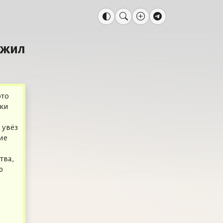
ужил
рто
еки
 увёз
ие
тва,
ю