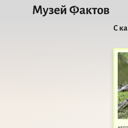
С к
непо