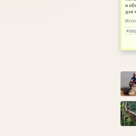
и об
для 
Исто
др