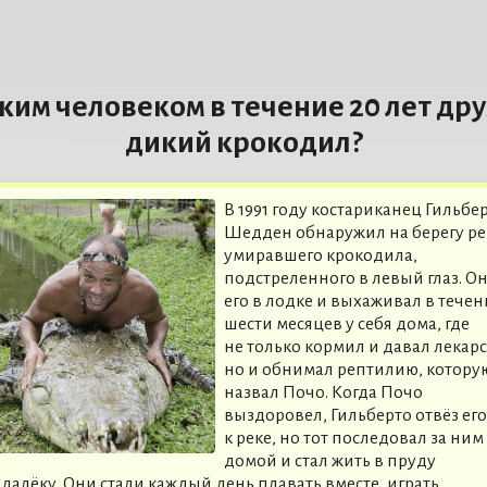
аким человеком в течение 20 лет др
дикий крокодил?
В 1991 году костариканец Гильбе
Шедден обнаружил на берегу р
умиравшего крокодила,
подстреленного в левый глаз. Он
его в лодке и выхаживал в течен
шести месяцев у себя дома, где
не только кормил и давал лекарс
но и обнимал рептилию, котору
назвал Почо. Когда Почо
выздоровел, Гильберто отвёз его
к реке, но тот последовал за ним
домой и стал жить в пруду
далёку. Они стали каждый день плавать вместе, играть