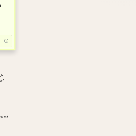
я
цы
м?
изм?