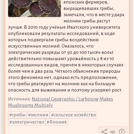
японских фермеров,
выращивавших грибы,
замечали, что в месте удара
молнии грибы растут
лучше. В 2010 году учёные Иватского университета
опубликовали результаты исследований, в ходе
которых подвергали грибы воздействию
искусственных молний. Оказалось, что
электрические разряды от 50 до 100 тысяч вольт
действительно повышают урожайность у 8 из 10
исследованных видов, причём в некоторых случаях
более чем в два раза. Чёткого объяснения природы
этого феномена нет, однако есть предположение,
что грибы реагируют на молнию как на большую
опасность для выживания и поэтому ускоряют рост.
Источник:
National Geographic / Lightning Makes
Mushrooms Multiply
грибы
молнии
сельское хозяйство
электричество
Япония