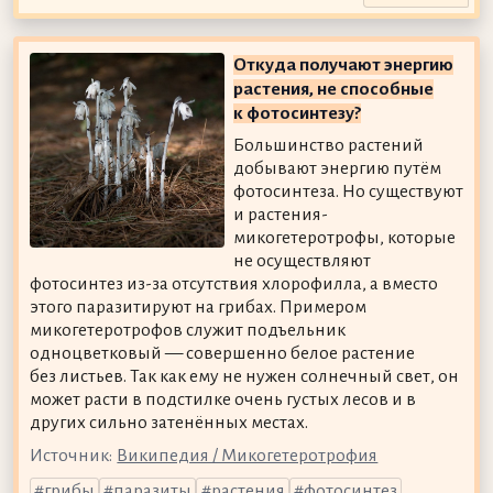
Откуда получают энергию
растения, не способные
к фотосинтезу?
Большинство растений
добывают энергию путём
фотосинтеза. Но существуют
и растения-
микогетеротрофы, которые
не осуществляют
фотосинтез из-за отсутствия хлорофилла, а вместо
этого паразитируют на грибах. Примером
микогетеротрофов служит подъельник
одноцветковый — совершенно белое растение
без листьев. Так как ему не нужен солнечный свет, он
может расти в подстилке очень густых лесов и в
других сильно затенённых местах.
Источник:
Википедия / Микогетеротрофия
грибы
паразиты
растения
фотосинтез