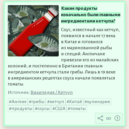
Какие продукты
изначально были главными
ингредиентами кетчупа?
Соус, известный как кетчуп,
появился в начале 17 века
в Китае и готовился
из маринованной рыбы
и специй. Англичане
привезли его из малайских
колоний, и постепенно в Британии главным
ингредиентом кетчупа стали грибы. Лишь в 19 веке
в американских рецептах соуса начали появляться
томаты.
Источник:
Википедия / Кетчуп
Англия
грибы
кетчуп
Китай
кулинария
продукты
соусы
США
томаты