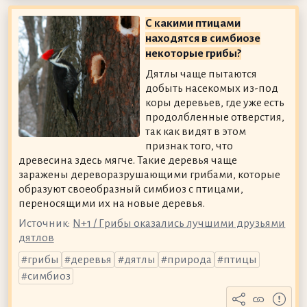
С какими птицами
находятся в симбиозе
некоторые грибы?
Дятлы чаще пытаются
добыть насекомых из-под
коры деревьев, где уже есть
продолбленные отверстия,
так как видят в этом
признак того, что
древесина здесь мягче. Такие деревья чаще
заражены дереворазрушающими грибами, которые
образуют своеобразный симбиоз с птицами,
переносящими их на новые деревья.
Источник:
N+1 / Грибы оказались лучшими друзьями
дятлов
грибы
деревья
дятлы
природа
птицы
симбиоз