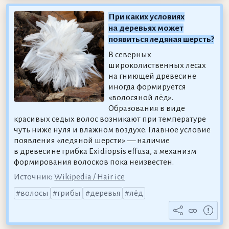
При каких условиях
на деревьях может
появиться ледяная шерсть?
В северных
широколиственных лесах
на гниющей древесине
иногда формируется
«волосяной лёд».
Образования в виде
красивых седых волос возникают при температуре
чуть ниже нуля и влажном воздухе. Главное условие
появления «ледяной шерсти» — наличие
в древесине грибка Exidiopsis effusa, а механизм
формирования волосков пока неизвестен.
Источник:
Wikipedia / Hair ice
волосы
грибы
деревья
лёд