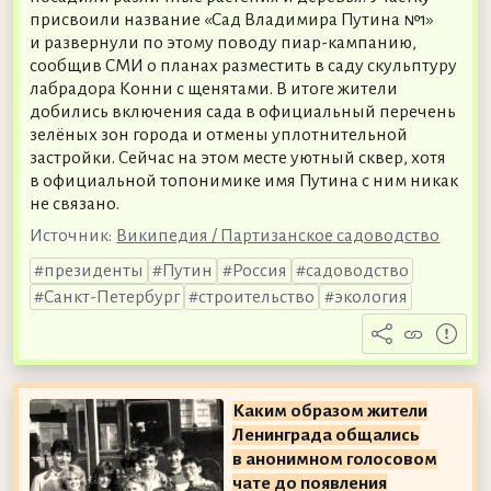
присвоили название «Сад Владимира Путина №1»
и развернули по этому поводу пиар-кампанию,
сообщив СМИ о планах разместить в саду скульптуру
лабрадора Конни с щенятами. В итоге жители
добились включения сада в официальный перечень
зелёных зон города и отмены уплотнительной
застройки. Сейчас на этом месте уютный сквер, хотя
в официальной топонимике имя Путина с ним никак
не связано.
Источник:
Википедия / Партизанское садоводство
президенты
Путин
Россия
садоводство
Санкт-Петербург
строительство
экология
Каким образом жители
Ленинграда общались
в анонимном голосовом
чате до появления