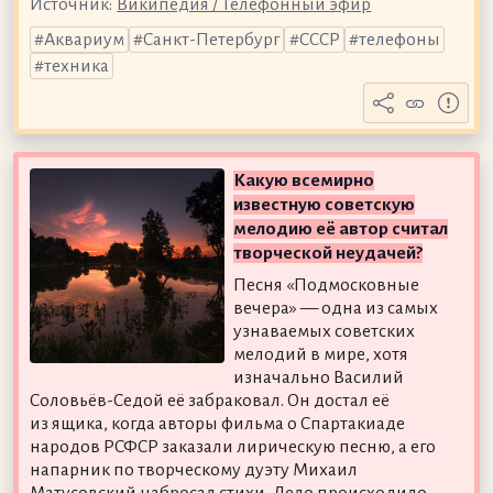
Источник:
Википедия / Телефонный эфир
Аквариум
Санкт-Петербург
СССР
телефоны
техника
Какую всемирно
известную советскую
мелодию её автор считал
творческой неудачей?
Песня «Подмосковные
вечера» — одна из самых
узнаваемых советских
мелодий в мире, хотя
изначально Василий
Соловьёв-Седой её забраковал. Он достал её
из ящика, когда авторы фильма о Спартакиаде
народов РСФСР заказали лирическую песню, а его
напарник по творческому дуэту Михаил