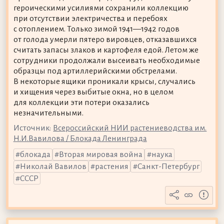
героическими усилиями сохранили коллекцию
при отсутствии электричества и перебоях
с отоплением. Только зимой 1941—1942 годов
от голода умерли пятеро вировцев, отказавшихся
считать запасы злаков и картофеля едой. Летом же
сотрудники продолжали высеивать необходимые
образцы под артиллерийскими обстрелами.
В некоторые ящики проникали крысы, случались
и хищения через выбитые окна, но в целом
для коллекции эти потери оказались
незначительными.
Источник:
Всероссийский НИИ растениеводства им.
Н.И.Вавилова / Блокада Ленинграда
блокада
Вторая мировая война
наука
Николай Вавилов
растения
Санкт-Петербург
СССР