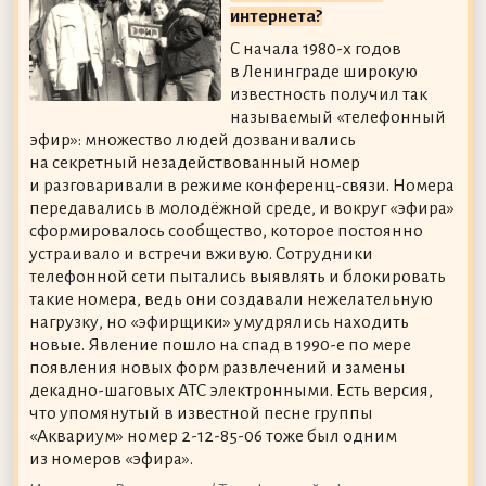
интернета?
С начала 1980-х годов
в Ленинграде широкую
известность получил так
называемый «телефонный
эфир»: множество людей дозванивались
на секретный незадействованный номер
и разговаривали в режиме конференц-связи. Номера
передавались в молодёжной среде, и вокруг «эфира»
сформировалось сообщество, которое постоянно
устраивало и встречи вживую. Сотрудники
телефонной сети пытались выявлять и блокировать
такие номера, ведь они создавали нежелательную
нагрузку, но «эфирщики» умудрялись находить
новые. Явление пошло на спад в 1990-е по мере
появления новых форм развлечений и замены
декадно-шаговых АТС электронными. Есть версия,
что упомянутый в известной песне группы
«Аквариум» номер 2-12-85-06 тоже был одним
из номеров «эфира».