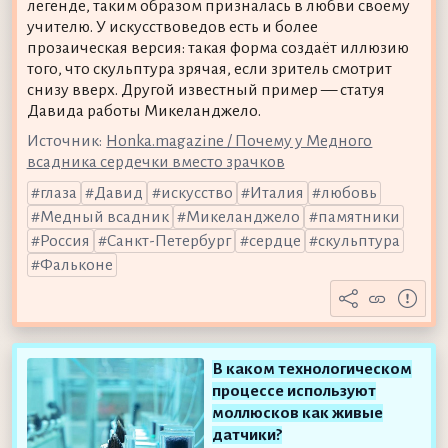
легенде, таким образом призналась в любви своему
учителю. У искусствоведов есть и более
прозаическая версия: такая форма создаёт иллюзию
того, что скульптура зрячая, если зритель смотрит
снизу вверх. Другой известный пример — статуя
Давида работы Микеланджело.
Источник:
Honka.magazine / Почему у Медного
всадника сердечки вместо зрачков
глаза
Давид
искусство
Италия
любовь
Медный всадник
Микеланджело
памятники
Россия
Санкт-Петербург
сердце
скульптура
Фальконе
В каком технологическом
процессе используют
моллюсков как живые
датчики?