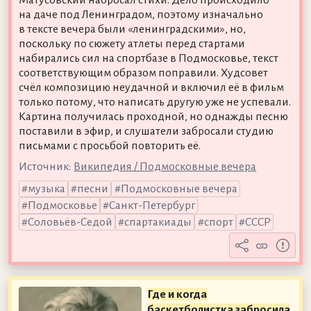
Матусовский набросал стихи. Дело происходило
на даче под Ленинградом, поэтому изначально
в тексте вечера были «ленинградскими», но,
поскольку по сюжету атлеты перед стартами
набирались сил на спортбазе в Подмосковье, текст
соответствующим образом поправили. Худсовет
счёл композицию неудачной и включил её в фильм
только потому, что написать другую уже не успевали.
Картина получилась проходной, но однажды песню
поставили в эфир, и слушатели забросали студию
письмами с просьбой повторить её.
Источник:
Википедия / Подмосковные вечера
музыка
песни
Подмосковные вечера
Подмосковье
Санкт-Петербург
Соловьёв-Седой
спартакиады
спорт
СССР
Где и когда
баскетболистка забросила