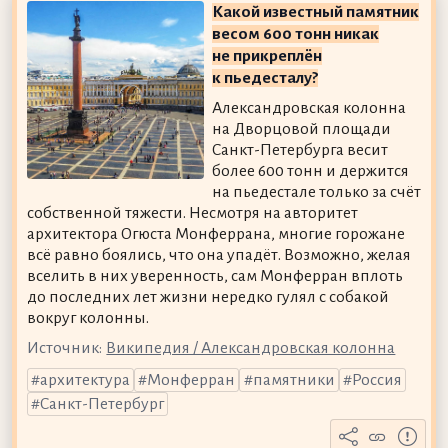
Какой известный памятник
весом 600 тонн никак
не прикреплён
к пьедесталу?
Александровская колонна
на Дворцовой площади
Санкт-Петербурга весит
более 600 тонн и держится
на пьедестале только за счёт
собственной тяжести. Несмотря на авторитет
архитектора Огюста Монферрана, многие горожане
всё равно боялись, что она упадёт. Возможно, желая
вселить в них уверенность, сам Монферран вплоть
до последних лет жизни нередко гулял с собакой
вокруг колонны.
Источник:
Википедия / Александровская колонна
архитектура
Монферран
памятники
Россия
Санкт-Петербург