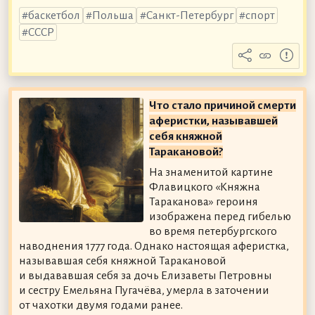
баскетбол
Польша
Санкт-Петербург
спорт
СССР
Что стало причиной смерти
аферистки, называвшей
себя княжной
Таракановой?
На знаменитой картине
Флавицкого «Княжна
Тараканова» героиня
изображена перед гибелью
во время петербургского
наводнения 1777 года. Однако настоящая аферистка,
называвшая себя княжной Таракановой
и выдававшая себя за дочь Елизаветы Петровны
и сестру Емельяна Пугачёва, умерла в заточении
от чахотки двумя годами ранее.