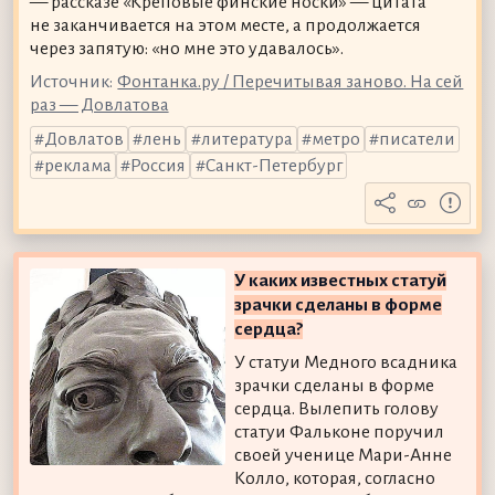
— рассказе «Креповые финские носки» — цитата
не заканчивается на этом месте, а продолжается
через запятую: «но мне это удавалось».
Источник:
Фонтанка.ру / Перечитывая заново. На сей
раз — Довлатова
Довлатов
лень
литература
метро
писатели
реклама
Россия
Санкт-Петербург
У каких известных статуй
зрачки сделаны в форме
сердца?
У статуи Медного всадника
зрачки сделаны в форме
сердца. Вылепить голову
статуи Фальконе поручил
своей ученице Мари-Анне
Колло, которая, согласно