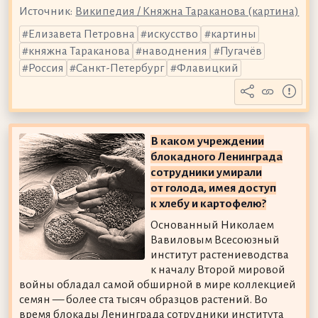
Источник:
Википедия / Княжна Тараканова (картина)
Елизавета Петровна
искусство
картины
княжна Тараканова
наводнения
Пугачёв
Россия
Санкт-Петербург
Флавицкий
В каком учреждении
блокадного Ленинграда
сотрудники умирали
от голода, имея доступ
к хлебу и картофелю?
Основанный Николаем
Вавиловым Всесоюзный
институт растениеводства
к началу Второй мировой
войны обладал самой обширной в мире коллекцией
семян — более ста тысяч образцов растений. Во
время блокады Ленинграда сотрудники института