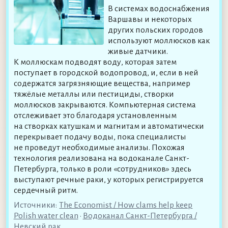
В системах водоснабжения
Варшавы и некоторых
других польских городов
используют моллюсков как
живые датчики.
К моллюскам подводят воду, которая затем
поступает в городской водопровод, и, если в ней
содержатся загрязняющие вещества, например
тяжёлые металлы или пестициды, створки
моллюсков закрываются. Компьютерная система
отслеживает это благодаря установленным
на створках катушкам и магнитам и автоматически
перекрывает подачу воды, пока специалисты
не проведут необходимые анализы. Похожая
технология реализована на водоканале Санкт-
Петербурга, только в роли «сотрудников» здесь
выступают речные раки, у которых регистрируется
сердечный ритм.
Источники:
The Economist / How clams help keep
Polish water clean
•
Водоканал Санкт-Петербурга /
Невский рак