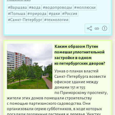
Варшава
вода
водопроводы
моллюски
Польша
природа
раки
Россия
Санкт-Петербург
технологии
Каким образом Путин
помешал уплотнительной
застройке в одном
из петербургских дворов?
Узнав о планах властей
Санкт-Петербурга возвести
офисное здание между
домами 151 и 155
по Приморскому проспекту,
жители этих домов помешали строительству
с помощью партизанского садоводства. Они
организовали серию субботников, в ходе которых
посадили различные растения и деревья. Участку