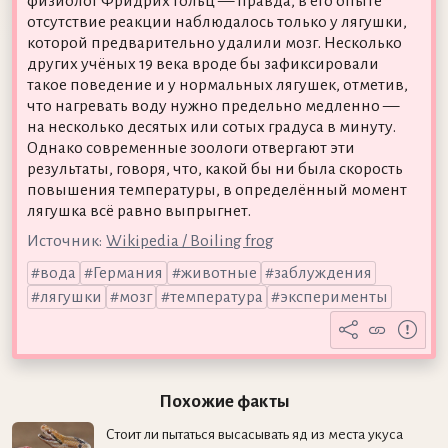
физиолог Фридрих Гольц — правда, в его опыте
отсутствие реакции наблюдалось только у лягушки,
которой предварительно удалили мозг. Несколько
других учёных 19 века вроде бы зафиксировали
такое поведение и у нормальных лягушек, отметив,
что нагревать воду нужно предельно медленно —
на несколько десятых или сотых градуса в минуту.
Однако современные зоологи отвергают эти
результаты, говоря, что, какой бы ни была скорость
повышения температуры, в определённый момент
лягушка всё равно выпрыгнет.
Источник:
Wikipedia / Boiling frog
вода
Германия
животные
заблуждения
лягушки
мозг
температура
эксперименты
Похожие факты
Стоит ли пытаться высасывать яд из места укуса