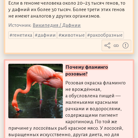
Если в геноме человека около 20–25 тысяч генов, то
у дафний их более 30 тысяч. Более трети этих генов
не имеют аналогов у других организмов.
Источник:
Википедия / Дафнии
генетика
дафнии
животные
ракообразные
Почему фламинго
розовые?
Розовая окраска фламинго
не врождённая,
а обусловлена пищей —
маленькими красными
рачками и водорослями,
содержащими пигмент
каротиноид. По той же
причине у лососёвых рыб красное мясо. У лососей,
выращенных искусственно, другая диета, но для