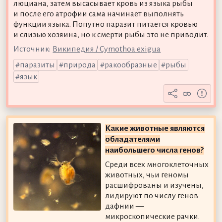
люциана, затем высасывает кровь из языка рыбы
и после его атрофии сама начинает выполнять
функции языка. Попутно паразит питается кровью
и слизью хозяина, но к смерти рыбы это не приводит.
Источник:
Википедия / Cymothoa exigua
паразиты
природа
ракообразные
рыбы
язык
Какие животные являются
обладателями
наибольшего числа генов?
Среди всех многоклеточных
животных, чьи геномы
расшифрованы и изучены,
лидируют по числу генов
дафнии —
микроскопические рачки.