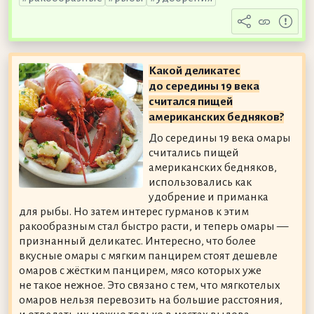
Какой деликатес
до середины 19 века
считался пищей
американских бедняков?
До середины 19 века омары
считались пищей
американских бедняков,
использовались как
удобрение и приманка
для рыбы. Но затем интерес гурманов к этим
ракообразным стал быстро расти, и теперь омары —
признанный деликатес. Интересно, что более
вкусные омары с мягким панцирем стоят дешевле
омаров с жёстким панцирем, мясо которых уже
не такое нежное. Это связано с тем, что мягкотелых
омаров нельзя перевозить на большие расстояния,