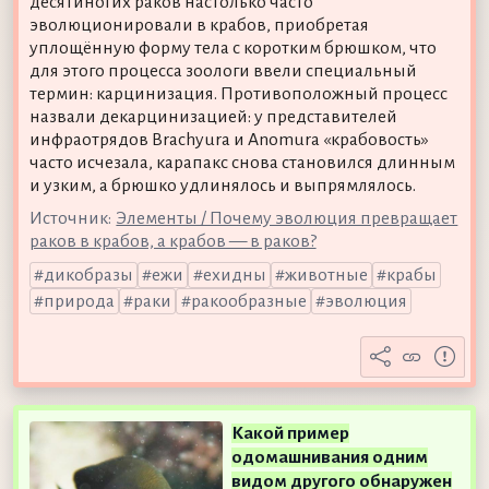
десятиногих раков настолько часто
эволюционировали в крабов, приобретая
уплощённую форму тела с коротким брюшком, что
для этого процесса зоологи ввели специальный
термин: карцинизация. Противоположный процесс
назвали декарцинизацией: у представителей
инфраотрядов Brachyura и Anomura «крабовость»
часто исчезала, карапакс снова становился длинным
и узким, а брюшко удлинялось и выпрямлялось.
Источник:
Элементы / Почему эволюция превращает
раков в крабов, а крабов — в раков?
дикобразы
ежи
ехидны
животные
крабы
природа
раки
ракообразные
эволюция
Какой пример
одомашнивания одним
видом другого обнаружен