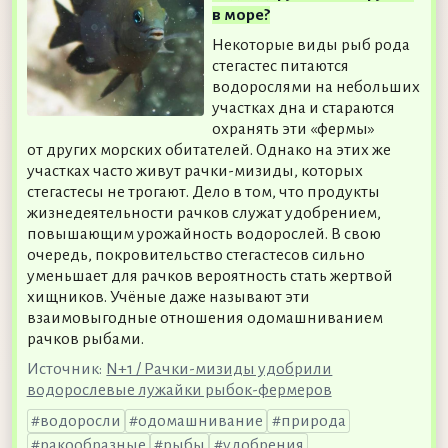
в море?
Некоторые виды рыб рода
стегастес питаются
водорослями на небольших
участках дна и стараются
охранять эти «фермы»
от других морских обитателей. Однако на этих же
участках часто живут рачки-мизиды, которых
стегастесы не трогают. Дело в том, что продукты
жизнедеятельности рачков служат удобрением,
повышающим урожайность водорослей. В свою
очередь, покровительство стегастесов сильно
уменьшает для рачков вероятность стать жертвой
хищников. Учёные даже называют эти
взаимовыгодные отношения одомашниванием
рачков рыбами.
Источник:
N+1 / Рачки-мизиды удобрили
водорослевые лужайки рыбок-фермеров
водоросли
одомашнивание
природа
ракообразные
рыбы
удобрения