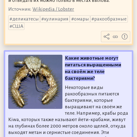
и отведать их можно только в местах вылова.
Источник:
Wikipedia / Lobster
деликатесы
кулинария
омары
ракообразные
США
Какие животные могут
питаться выращенными
на своём же теле
бактериями?
Некоторые виды
ракообразных питаются
бактериями, которые
выращивают на своём же
теле. Например, крабы рода
Kiwa, которых также называют йети-крабами, живут
на глубинах более 2000 метров около щелей, откуда
выходят метан и сернистые соединения. Эти