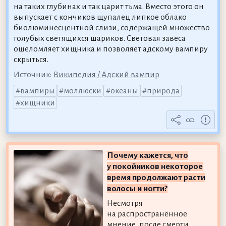
на таких глубинах и так царит тьма. Вместо этого он
выпускает с кончиков щупалец липкое облако
биолюминесцентной слизи, содержащей множество
голубых светящихся шариков. Световая завеса
ошеломляет хищника и позволяет адскому вампиру
скрыться.
Источник:
Википедия / Адский вампир
вампиры
моллюски
океаны
природа
хищники
Почему кажется, что
у покойников некоторое
время продолжают расти
волосы и ногти?
Несмотря
на распространённое
мнение, после смерти