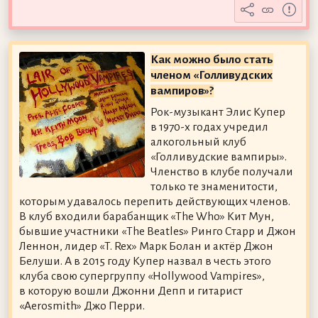
Как можно было стать
членом «Голливудских
вампиров»?
Рок-музыкант Элис Купер
в 1970-х годах учредил
алкогольный клуб
«Голливудские вампиры».
Членство в клубе получали
только те знаменитости,
которым удавалось перепить действующих членов.
В клуб входили барабанщик «The Who» Кит Мун,
бывшие участники «The Beatles» Ринго Старр и Джон
Леннон, лидер «T. Rex» Марк Болан и актёр Джон
Белуши. А в 2015 году Купер назвал в честь этого
клуба свою супергруппу «Hollywood Vampires»,
в которую вошли Джонни Депп и гитарист
«Aerosmith» Джо Перри.