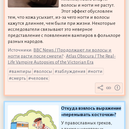
волосы и ногти не растут.
Этот эффект обусловлен
тем, что кожа усыхает, из-за чего ногти и волосы
кажутся длиннее, чем были при жизни. Некоторые
исследователи связывают это неверное
представление с появлением вампиров в фольклоре
разных народов.
Источники:
BBC News / Продолжают ли волосы и
ногти расти после смерти?
•
Atlas Obscura / The Real-
Life Vampire Autopsies of the Victorian Era
вампиры
волосы
заблуждения
ногти
смерть
человек
Откуда взялось выражение
«перемывать косточки»?
У православных греков,