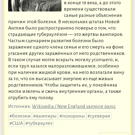
в конце 19 века, а до этого
времени существовали
самые разные объяснения
причин этой болезни. В нескольких штатах Новой
Англии было распространено поверье о том, что
страдающие туберкулёзом — это жертвы вампиров.
Частым сценарием развития болезни было
заражение одного члена семьи и его смерть на фоне
угасания других заражённых от него родственников.
В таком случае могли вскрыть могилу усопшего, и,
если труп казался малоразложившимся, особенно
при наличии жидкой крови, на него возлагали вину
за то, что он высасывает энергию из ещё живых
родственников. Чтобы защитить их, у покойника
могли извлечь и сжечь внутренние органы, а также
отрубить ему голову.
Источник:
Wikipedia / New England vampire panic
болезни
вампиры
похороны
суеверия
США
туберкулёз