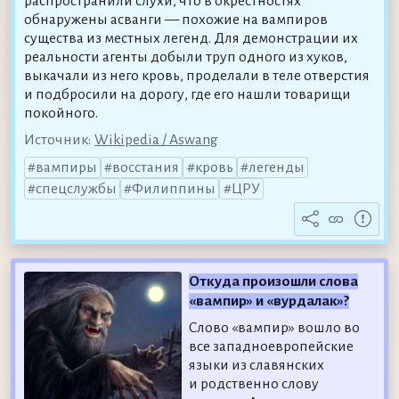
распространили слухи, что в окрестностях
обнаружены асванги — похожие на вампиров
существа из местных легенд. Для демонстрации их
реальности агенты добыли труп одного из хуков,
выкачали из него кровь, проделали в теле отверстия
и подбросили на дорогу, где его нашли товарищи
покойного.
Источник:
Wikipedia / Aswang
вампиры
восстания
кровь
легенды
спецслужбы
Филиппины
ЦРУ
Откуда произошли слова
«вампир» и «вурдалак»?
Слово «вампир» вошло во
все западноевропейские
языки из славянских
и родственно слову