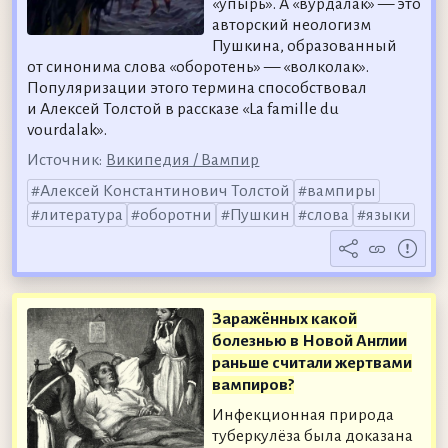
«упырь». А «вурдалак» — это
авторский неологизм
Пушкина, образованный
от синонима слова «оборотень» — «волколак».
Популяризации этого термина способствовал
и Алексей Толстой в рассказе «La famille du
vourdalak».
Источник:
Википедия / Вампир
Алексей Константинович Толстой
вампиры
литература
оборотни
Пушкин
слова
языки
Заражённых какой
болезнью в Новой Англии
раньше считали жертвами
вампиров?
Инфекционная природа
туберкулёза была доказана