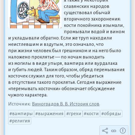
а также у некоторых
славянских народов
существовал обычай
вторичного захоронения:
кости покойника изымали,
промывали водой и вином
и укладывали обратно. Если же труп находили
неистлевшим и вздутым, это означало, что
при жизни человек был грешником и на него было
наложено проклятье — по ночам выходить
из могилы в виде упыря, вампира или вурдалака
и губить людей. Таким образом, обряд перемывания
косточек служил для того, чтобы убедиться
в отсутствии такого проклятья. Сегодня выражение
«перемывать косточки» обозначает обсуждение
чужого характера.
Источник:
Виноградов В. В. История слов
вампиры
выражения
грехи
кости
обряды
религия