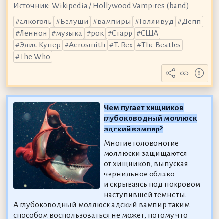
Источник:
Wikipedia / Hollywood Vampires (band)
алкоголь
Белуши
вампиры
Голливуд
Депп
Леннон
музыка
рок
Старр
США
Элис Купер
Aerosmith
T. Rex
The Beatles
The Who
Чем пугает хищников
глубоководный моллюск
адский вампир?
Многие головоногие
моллюски защищаются
от хищников, выпуская
чернильное облако
и скрываясь под покровом
наступившей темноты.
А глубоководный моллюск адский вампир таким
способом воспользоваться не может, потому что