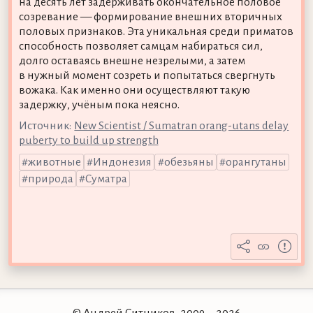
на десять лет задерживать окончательное половое
созревание — формирование внешних вторичных
половых признаков. Эта уникальная среди приматов
способность позволяет самцам набираться сил,
долго оставаясь внешне незрелыми, а затем
в нужный момент созреть и попытаться свергнуть
вожака. Как именно они осуществляют такую
задержку, учёным пока неясно.
Источник:
New Scientist / Sumatran orang-utans delay
puberty to build up strength
животные
Индонезия
обезьяны
орангутаны
природа
Суматра
© Андрей Ситников, 2009—2026