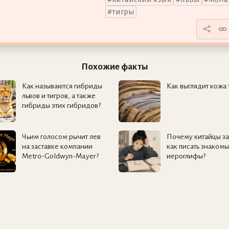
тигры
Похожие факты
Как называются гибриды
Как выглядит кожа 
львов и тигров, а также
гибриды этих гибридов?
Чьим голосом рычит лев
Почему китайцы за
на заставке компании
как писать знаком
Metro-Goldwyn-Mayer?
иероглифы?