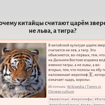
очему китайцы считают царём звер
не льва, а тигра?
В китайской культуре царём зве
считается не лев, а тигр. Это
объясняется, во-первых, тем, что
на Дальнем Востоке издавна вод
именно тигры, а не львы, а во-
вторых, тем, что полосы на лбу т
напоминают иероглиф 王, кото
означает «царь, король».
Источник:
Wikipedia / Tigers in
Chinese culture
животные
иероглифы
Кит
китайский язык
львы
мона