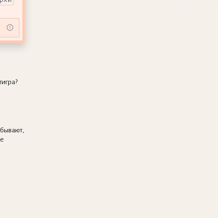
тигра?
бывают,
ые