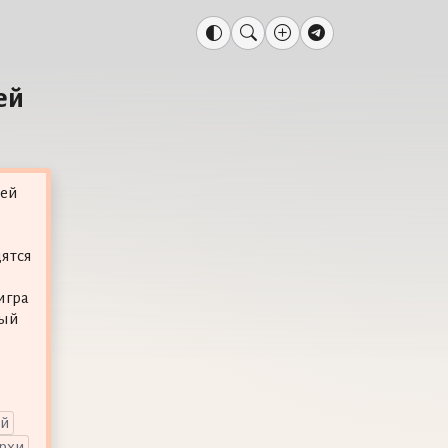
ей
рей
ятся
игра
рый
ай
рхи