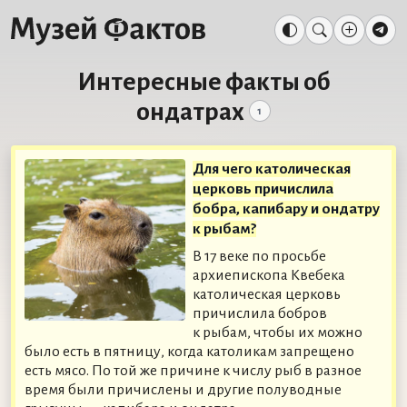
Интересные факты об
ондатрах
1
Для чего католическая
церковь причислила
бобра, капибару и ондатру
к рыбам?
В 17 веке по просьбе
архиепископа Квебека
католическая церковь
причислила бобров
к рыбам, чтобы их можно
было есть в пятницу, когда католикам запрещено
есть мясо. По той же причине к числу рыб в разное
время были причислены и другие полуводные