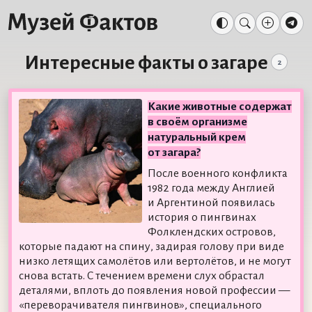
Интересные факты о загаре
2
Какие животные содержат
в своём организме
натуральный крем
от загара?
После военного конфликта
1982 года между Англией
и Аргентиной появилась
история о пингвинах
Фолклендских островов,
которые падают на спину, задирая голову при виде
низко летящих самолётов или вертолётов, и не могут
снова встать. С течением времени слух обрастал
деталями, вплоть до появления новой профессии —
«переворачивателя пингвинов», специального