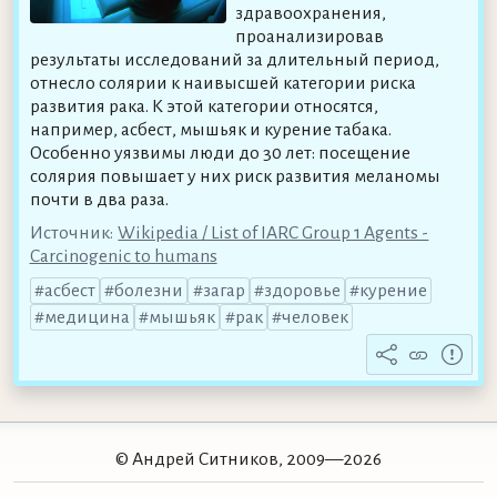
здравоохранения,
проанализировав
результаты исследований за длительный период,
отнесло солярии к наивысшей категории риска
развития рака. К этой категории относятся,
например, асбест, мышьяк и курение табака.
Особенно уязвимы люди до 30 лет: посещение
солярия повышает у них риск развития меланомы
почти в два раза.
Источник:
Wikipedia / List of IARC Group 1 Agents -
Carcinogenic to humans
асбест
болезни
загар
здоровье
курение
медицина
мышьяк
рак
человек
© Андрей Ситников, 2009—2026