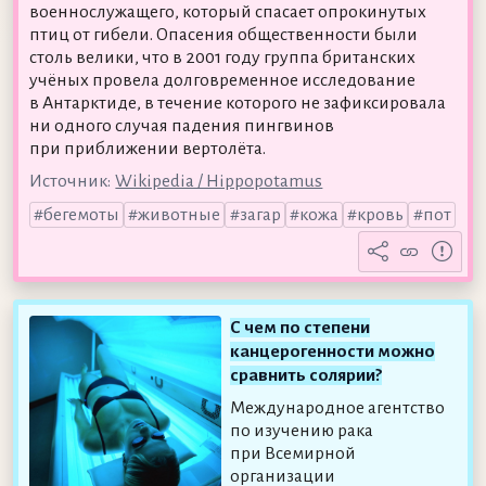
военнослужащего, который спасает опрокинутых
птиц от гибели. Опасения общественности были
столь велики, что в 2001 году группа британских
учёных провела долговременное исследование
в Антарктиде, в течение которого не зафиксировала
ни одного случая падения пингвинов
при приближении вертолёта.
Источник:
Wikipedia / Hippopotamus
бегемоты
животные
загар
кожа
кровь
пот
С чем по степени
канцерогенности можно
сравнить солярии?
Международное агентство
по изучению рака
при Всемирной
организации