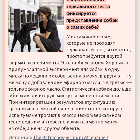
зеркального теста
фиксируется
представление собак
о самих себе?
Многим животным,
которые не проходят
зеркальный тест, возможно,
просто требуется другой
формат эксперимента. Этолог Александра Хоровитц
придумала такой эксперимент для собак: в одну
миску помещали их собственную мочу, в другую — ту
же мочу с добавлением эфирного масла, а в третью —
только эфирное масло. Статистически собаки дольше
обнюхивали вторую миску с изменённой мочой.
При интерпретации результатов эту ситуацию
сравнивают с меткой на теле животного, которую
испытуемые трогают в классическом зеркальном
тесте: ведь им интересно изучать именно метку
на себе, а не на другом объекте.
Источник:
The Batrachospermum Magazine /