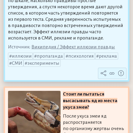
по шкале, насколько правдивы простые
утверждения, а спустя некоторое время дают другой
список, в котором часть утверждений повторяется
из первого теста. Средняя уверенность испытуемых
в правдивости повторно встреченных утверждений
возрастает. Эффект иллюзии правды часто
используется в СМИ, рекламе и пропаганде.
Источник:
Википедия / Эффект иллюзии правды
иллюзии
пропаганда
психология
реклама
СМИ
эксперименты
Стоит ли пытаться
высасывать яд из места
укуса змеи?
После укуса змеи яд
распространяется
по организму жертвы очень