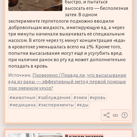
быстро, и пытаться
высосать его — бесполезная
затея. В одном
эксперименте герпетологи подкожно вводили
добровольцам жидкость, имитирующую яд, а через
три минуты начинали выкачивать её специальным
насосом. В итоге через 15 минут концентрация «яда»
в кровотоке уменьшалась всего на 2%. Кроме того,
попытки высасывания могут ещё и усугубить вред:
при наличии ранок во рту яд может дополнительно
попадать в кровь.
Источник:
Проверено / Правда ли, что высасывание
яда из раны — эффективный метод первой помощи
при змеином укусе?
животные
заблуждения
змеи
кровь
медицина
эксперименты
яды
В каком аналоге