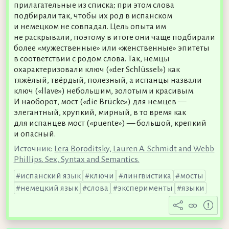
прилагательные из списка; при этом слова
подбирали так, чтобы их род в испанском
и немецком не совпадал. Цель опыта им
не раскрывали, поэтому в итоге они чаще подбирали
более «мужественные» или «женственные» эпитеты
в соответствии с родом слова. Так, немцы
охарактеризовали ключ («der Schlüssel») как
тяжёлый, твёрдый, полезный, а испанцы назвали
ключ («llave») небольшим, золотым и красивым.
И наоборот, мост («die Brücke») для немцев —
элегантный, хрупкий, мирный, в то время как
для испанцев мост («puente») — большой, крепкий
и опасный.
Источник:
Lera Boroditsky, Lauren A. Schmidt and Webb
Phillips. Sex, Syntax and Semantics.
испанский язык
ключи
лингвистика
мосты
немецкий язык
слова
эксперименты
языки