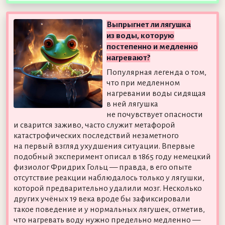
Выпрыгнет ли лягушка
из воды, которую
постепенно и медленно
нагревают?
Популярная легенда о том,
что при медленном
нагревании воды сидящая
в ней лягушка
не почувствует опасности
и сварится заживо, часто служит метафорой
катастрофических последствий незаметного
на первый взгляд ухудшения ситуации. Впервые
подобный эксперимент описал в 1865 году немецкий
физиолог Фридрих Гольц — правда, в его опыте
отсутствие реакции наблюдалось только у лягушки,
которой предварительно удалили мозг. Несколько
других учёных 19 века вроде бы зафиксировали
такое поведение и у нормальных лягушек, отметив,
что нагревать воду нужно предельно медленно —