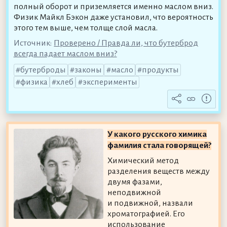
полный оборот и приземляется именно маслом вниз.
Физик Майкл Бэкон даже установил, что вероятность
этого тем выше, чем толще слой масла.
Источник:
Проверено / Правда ли, что бутерброд
всегда падает маслом вниз?
бутерброды
законы
масло
продукты
физика
хлеб
эксперименты
У какого русского химика
фамилия стала говорящей?
Химический метод
разделения веществ между
двумя фазами,
неподвижной
и подвижной, назвали
хроматографией. Его
использование