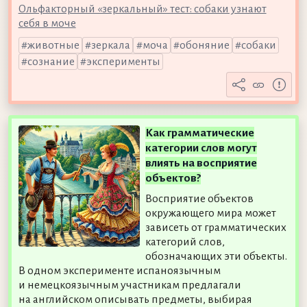
Ольфакторный «зеркальный» тест: собаки узнают
себя в моче
животные
зеркала
моча
обоняние
собаки
сознание
эксперименты
Как грамматические
категории слов могут
влиять на восприятие
объектов?
Восприятие объектов
окружающего мира может
зависеть от грамматических
категорий слов,
обозначающих эти объекты.
В одном эксперименте испаноязычным
и немецкоязычным участникам предлагали
на английском описывать предметы, выбирая