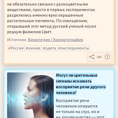
не обязательно связано с разноцветными
веществами, просто в первых экспериментах
разделялись именно ярко окрашенные
растительные пигменты. По совпадению,
открывший этот метод русский учёный носил
редкую фамилию Цвет.
Источник:
Википедия / Хроматография
Россия
химия
цвета
эксперименты
Могут ли зрительные
сигналы искажать
восприятие речи другого
человека?
Восприятие речи
человеком опирается
не только на слух, но и
на другие чувства — этот