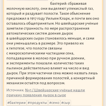
бактерий: сбраживая
молочную кислоту, они выделяют углекислый газ,
который и раздувает полости. Такое объяснение
предложил в 1917 году Уильям Кларк, и почти век оно
оставалось общепринятым. Но швейцарские учёные
заметили странность: по мере распространения
автоматических систем доения дырок
в швейцарских сырах становилось меньше, и сами
они уменьшались в размере. Это привело их
к гипотезе, что полости связаны
с микроскопическими частицами сена,
попадавшими в молоко при ручном доении,
и эксперименты показали: количество таких
пылинок действительно влияет на число и вид
дырок. При этом частички сена можно назвать лишь
причиной формирования полостей, а конкретный
механизм остаётся под вопросом.
Источник:
N+1 / Швейцарские учёные нашли
причину появления дырок в сыре
бактерии
продукты
сено
сыр