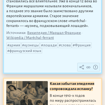
становились всё влиятельнее. Уже в конце 12 века во
Франции маршалами называли военачальников,
а позднее это звание было заимствовано другими
европейскими армиями. Старое значение
сохранилось во французском слове «maréchal-
ferrant» — «кузнец, подковывающий лошадей».
Источники:
Википедия / Маршал Франции
•
Wikipedia / Maréchal-ferrant
армия
кузнецы
лошади
слова
Франция
французский язык
Какая забытая эпидемия
сопровождала испанку?
В конце 1910-х годов
по миру распространилась