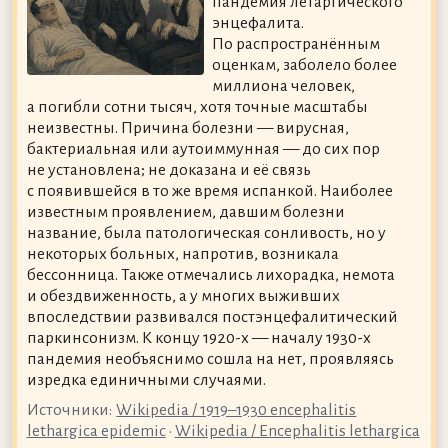
пандемия летаргического
энцефалита.
По распространённым
оценкам, заболело более
миллиона человек,
а погибли сотни тысяч, хотя точные масштабы
неизвестны. Причина болезни — вирусная,
бактериальная или аутоиммунная — до сих пор
не установлена; не доказана и её связь
с появившейся в то же время испанкой. Наиболее
известным проявлением, давшим болезни
название, была патологическая сонливость, но у
некоторых больных, напротив, возникала
бессонница. Также отмечались лихорадка, немота
и обездвиженность, а у многих выживших
впоследствии развивался постэнцефалитический
паркинсонизм. К концу 1920-х — началу 1930-х
пандемия необъяснимо сошла на нет, проявляясь
изредка единичными случаями.
Источники:
Wikipedia / 1919–1930 encephalitis
lethargica epidemic
•
Wikipedia / Encephalitis lethargica