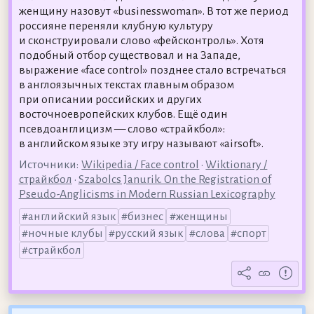
женщину назовут «businesswoman». В тот же период
россияне переняли клубную культуру
и сконструировали слово «фейсконтроль». Хотя
подобный отбор существовал и на Западе,
выражение «face control» позднее стало встречаться
в англоязычных текстах главным образом
при описании российских и других
восточноевропейских клубов. Ещё один
псевдоанглицизм — слово «страйкбол»:
в английском языке эту игру называют «airsoft».
Источники:
Wikipedia / Face control
•
Wiktionary /
страйкбол
•
Szabolcs Janurik. On the Registration of
Pseudo-Anglicisms in Modern Russian Lexicography
английский язык
бизнес
женщины
ночные клубы
русский язык
слова
спорт
страйкбол