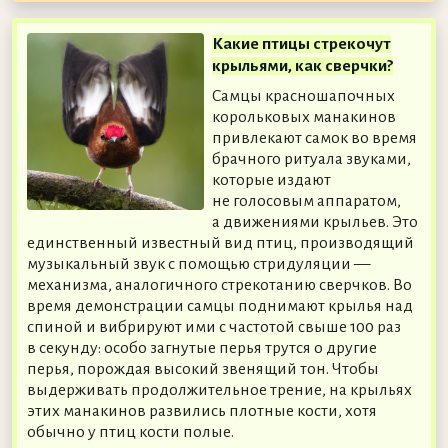
Какие птицы стрекочут
крыльями, как сверчки?
Самцы красношапочных
корольковых манакинов
привлекают самок во время
брачного ритуала звуками,
которые издают
не голосовым аппаратом,
а движениями крыльев. Это
единственный известный вид птиц, производящий
музыкальный звук с помощью стридуляции —
механизма, аналогичного стрекотанию сверчков. Во
время демонстрации самцы поднимают крылья над
спиной и вибрируют ими с частотой свыше 100 раз
в секунду: особо загнутые перья трутся о другие
перья, порождая высокий звенящий тон. Чтобы
выдерживать продолжительное трение, на крыльях
этих манакинов развились плотные кости, хотя
обычно у птиц кости полые.