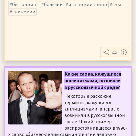
бессонница
болезни
испанский грипп
сны
эпидемии
Какие слова, кажущиеся
англицизмами, возникли
в русскоязычной среде?
Некоторые расхожие
термины, кажущиеся
англицизмами, впервые
возникли в русскоязычной
среде. Яркий пример —
распространившееся в 1990-
х слово «бизнес-леди»: сами англичане деловую