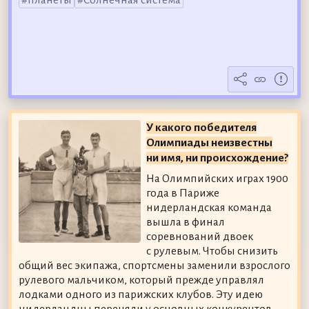
планеты
Солнечная система
У какого победителя
Олимпиады неизвестны
ни имя, ни происхождение?
На Олимпийских играх 1900
года в Париже
нидерландская команда
вышла в финал
соревнований двоек
с рулевым. Чтобы снизить
общий вес экипажа, спортсмены заменили взрослого
рулевого мальчиком, который прежде управлял
лодками одного из парижских клубов. Эту идею
нидерландцы переняли у основных конкурентов,