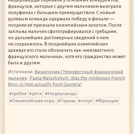
французов, которые с другим мальчиком выиграли
полуфинал с большим преимуществом. С новым
рулевым команда одержала победу в финале —
позднее её признали олимпийским золотом. После
заплыва мальчик сфотографировался с гребцами,
но дальнейших достоверных сведений о нём
не сохранилось. В позднейших олимпийских
архивах его стали обозначать как «неизвестного
французского мальчика», хотя его гражданство может
быть и другим.
Источники:
Википедия / Неизвестный французский
мальчик
•
Paata Natsvlishvili. Was the «Unknown French
Boy» in 1900 actually from Georgia?
гребля
дети
Нидерланды
Олимпийские игры
Париж
спорт
Франция