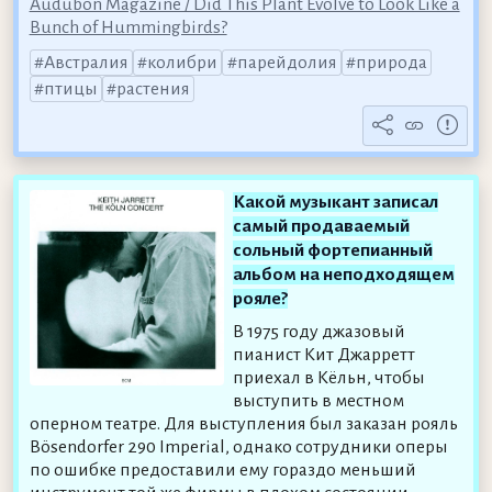
Audubon Magazine / Did This Plant Evolve to Look Like a
Bunch of Hummingbirds?
Австралия
колибри
парейдолия
природа
птицы
растения
Какой музыкант записал
самый продаваемый
сольный фортепианный
альбом на неподходящем
рояле?
В 1975 году джазовый
пианист Кит Джарретт
приехал в Кёльн, чтобы
выступить в местном
оперном театре. Для выступления был заказан рояль
Bösendorfer 290 Imperial, однако сотрудники оперы
по ошибке предоставили ему гораздо меньший