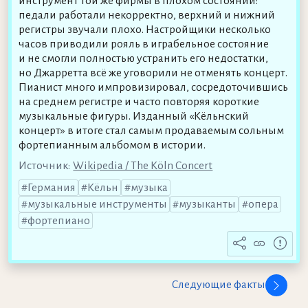
инструмент той же фирмы в плохом состоянии:
педали работали некорректно, верхний и нижний
регистры звучали плохо. Настройщики несколько
часов приводили рояль в играбельное состояние
и не смогли полностью устранить его недостатки,
но Джарретта всё же уговорили не отменять концерт.
Пианист много импровизировал, сосредоточившись
на среднем регистре и часто повторяя короткие
музыкальные фигуры. Изданный «Кёльнский
концерт» в итоге стал самым продаваемым сольным
фортепианным альбомом в истории.
Источник:
Wikipedia / The Köln Concert
Германия
Кёльн
музыка
музыкальные инструменты
музыканты
опера
фортепиано
Следующие факты