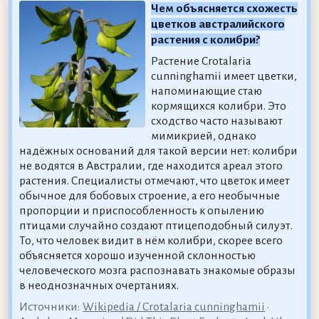
Чем объясняется схожесть
цветков австралийского
растения с колибри?
Растение Crotalaria
cunninghamii имеет цветки,
напоминающие стаю
кормящихся колибри. Это
сходство часто называют
мимикрией, однако
надёжных оснований для такой версии нет: колибри
не водятся в Австралии, где находится ареал этого
растения. Специалисты отмечают, что цветок имеет
обычное для бобовых строение, а его необычные
пропорции и приспособленность к опылению
птицами случайно создают птицеподобный силуэт.
То, что человек видит в нём колибри, скорее всего
объясняется хорошо изученной склонностью
человеческого мозга распознавать знакомые образы
в неоднозначных очертаниях.
Источники:
Wikipedia / Crotalaria cunninghamii
•