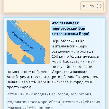
Что связывает
черногорский Бар
с итальянским Бари?
Черногорский Бар
и итальянский Бари
разделяют чуть больше
200 км по Адриатическому
морю. Сходство их имён
не случайно: поселение
на восточном побережье Адриатики назвали
Антибариум, то есть «напротив Бари». Со временем
начальная часть названия исчезла, и город стал
просто Баром.
Источник:
Википедия / Бар (город, Черногория)
Адриатическое море
Бари
география
Италия
названия
Черногория