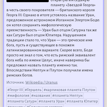
планету «Звездой Георга»
в честь своего покровителя — британского короля
Георга III. Однако в итоге устоялось название Уран,
предложенное астрономом Иоганном Элертом Боде:
он хотел сохранить мифологическую
преемственность — Уран был отцом Сатурна так же
как Сатурн был отцом Юпитера. Нарушением
традиции стало то, что Уран — это греческое имя
бога, пусть и существующее в похожем
латинизированном варианте. Скорее всего, Боде
просто не знал о том, что есть римский эквивалент
бога неба по имени Целус, иначе наверняка бы
предложил назвать планету именно так.
Впоследствии Нептун и Плутон получили имена
римских богов.
Источник:
Wikipedia / Uranus
Георг III
Гершель
карликовая планета Плутон
мифология
названия
планета Нептун
планета Сатурн
планета Уран
планета Юпитер