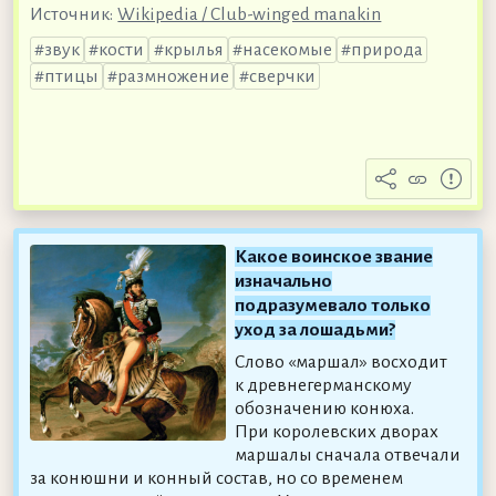
Источник:
Wikipedia / Club-winged manakin
звук
кости
крылья
насекомые
природа
птицы
размножение
сверчки
Какое воинское звание
изначально
подразумевало только
уход за лошадьми?
Слово «маршал» восходит
к древнегерманскому
обозначению конюха.
При королевских дворах
маршалы сначала отвечали
за конюшни и конный состав, но со временем