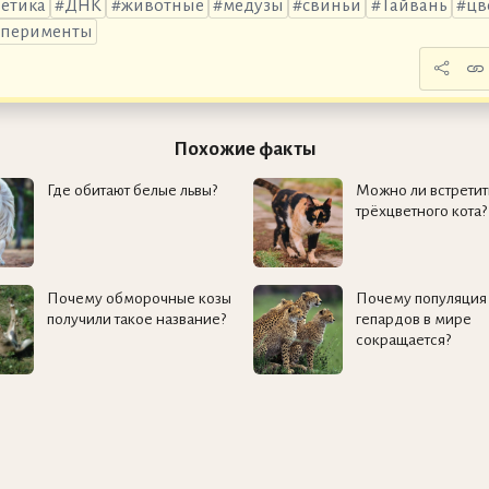
нетика
ДНК
животные
медузы
свиньи
Тайвань
цв
сперименты
Похожие факты
Где обитают белые львы?
Можно ли встретит
трёхцветного кота?
Почему обморочные козы
Почему популяция
получили такое название?
гепардов в мире
сокращается?