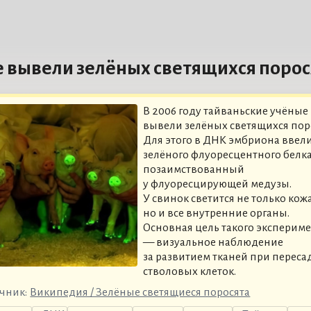
е вывели зелёных светящихся порос
В 2006 году тайваньские учёные
вывели зелёных светящихся пор
Для этого в ДНК эмбриона ввели
зелёного флуоресцентного белка
позаимствованный
у флуоресцирующей медузы.
У свинок светится не только кожа
но и все внутренние органы.
Основная цель такого эксперим
— визуальное наблюдение
за развитием тканей при переса
стволовых клеток.
чник:
Википедия / Зелёные светящиеся поросята