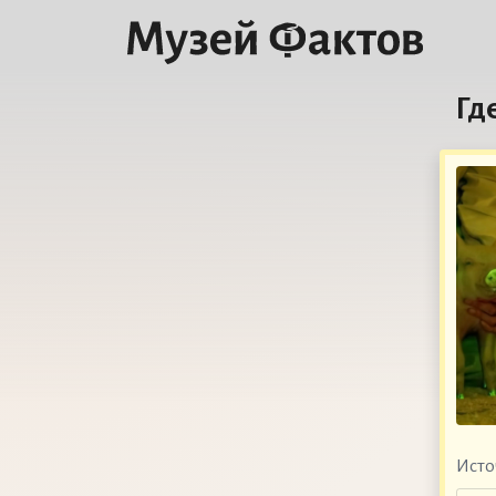
Гд
Исто