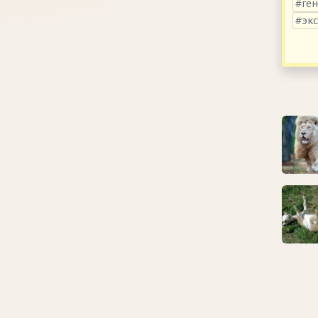
ге
эк