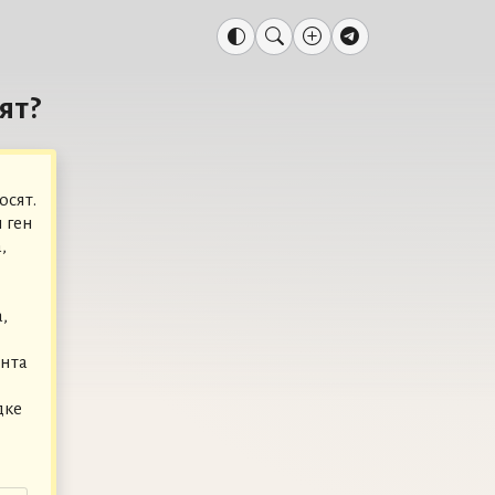
ят?
осят.
 ген
,
,
ента
дке