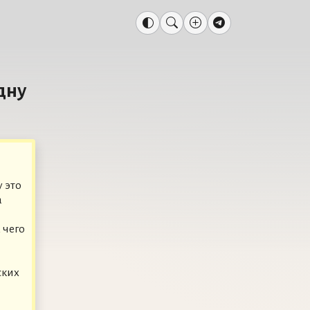
дну
 это
а
 чего
ских