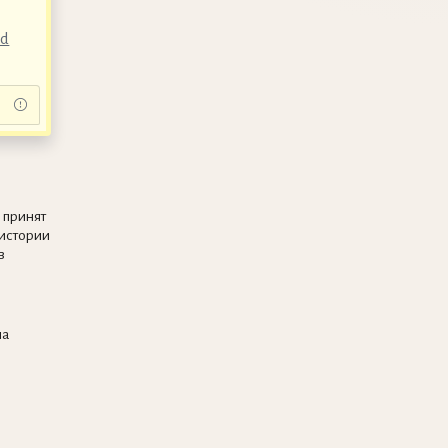
nd
 принят
истории
в
на