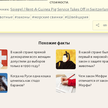
стоимости.
чник:
Spiegel / Rent-A-Guinea Pig Service Takes Off in Switzerla
вотные
законы
морские свинки
Швейцария
Похожие факты
В какой стране прямой
В какой стране был
демократии всех женщин
первый в мировой 
допустили до выборов
закон о защите пра
только в 1990 году?
животных?
Когда на Руси одна кошка
Чем закон Мефри
ценилась как стадо
отличается от зако
баранов?
Мерфи?