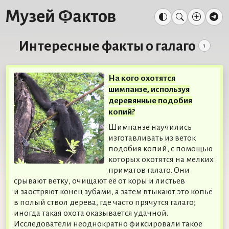
Интересные факты о галаго
1
На кого охотятся
шимпанзе, используя
деревянные подобия
копий?
Шимпанзе научились
изготавливать из веток
подобия копий, с помощью
которых охотятся на мелких
приматов галаго. Они
срывают ветку, очищают её от коры и листьев
и заостряют конец зубами, а затем втыкают это копьё
в полый ствол дерева, где часто прячутся галаго;
иногда такая охота оказывается удачной.
Исследователи неоднократно фиксировали такое