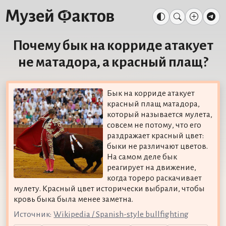
Почему бык на корриде атакует
не матадора, а красный плащ?
Бык на корриде атакует
красный плащ матадора,
который называется мулета,
совсем не потому, что его
раздражает красный цвет:
быки не различают цветов.
На самом деле бык
реагирует на движение,
когда тореро раскачивает
мулету. Красный цвет исторически выбрали, чтобы
кровь быка была менее заметна.
Источник:
Wikipedia / Spanish-style bullfighting