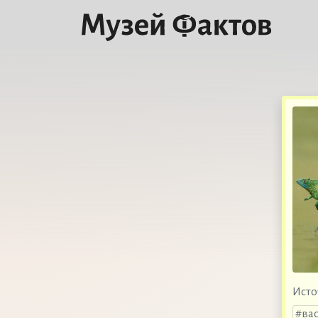
Исто
ва