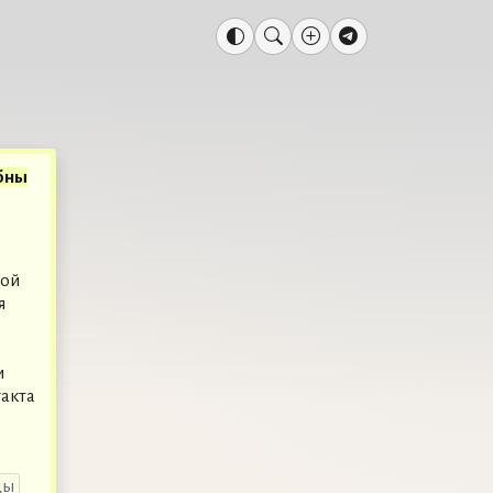
бны
и
рой
я
и
акта
цы