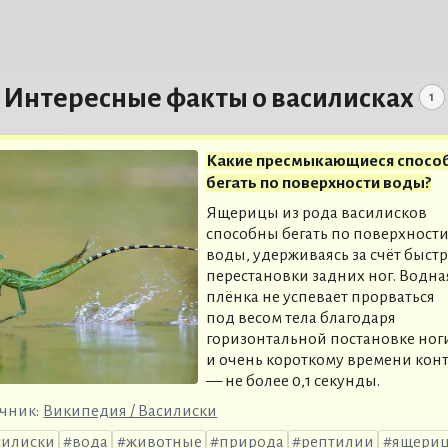
Интересные факты о василисках
1
Какие пресмыкающиеся спосо
бегать по поверхности воды?
Ящерицы из рода василисков
способны бегать по поверхност
воды, удерживаясь за счёт быст
перестановки задних ног. Водна
плёнка не успевает прорваться
под весом тела благодаря
горизонтальной постановке ног
и очень короткому времени конт
— не более 0,1 секунды.
чник:
Википедия / Василиски
силиски
вода
животные
природа
рептилии
ящери