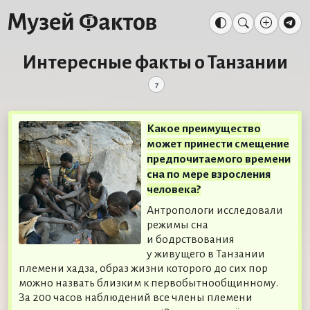
Интересные факты о Танзании
7
Какое преимущество
может принести смещение
предпочитаемого времени
сна по мере взросления
человека?
Антропологи исследовали
режимы сна
и бодрствования
у живущего в Танзании
племени хадза, образ жизни которого до сих пор
можно назвать близким к первобытнообщинному.
За 200 часов наблюдений все члены племени