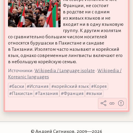
Франции, не состоит
в родстве ни с одним
из живых языков и не
входит ни в одну языковую
группу. К другим изолятам
со сравнительно большим числом носителей
относятся бурушаски в Пакистане и сандаве
в Танзании. Изолятом часто называют и корейский
язык, однако современные лингвисты включают его
в небольшую корейскую семью.
Источники:
Wikipedia / Language isolate
•
Wikipedia /
Koreanic languages
баски
Испания
корейский язык
Корея
Пакистан
Танзания
Франция
языки
© Андрей Ситников, 2009—2026