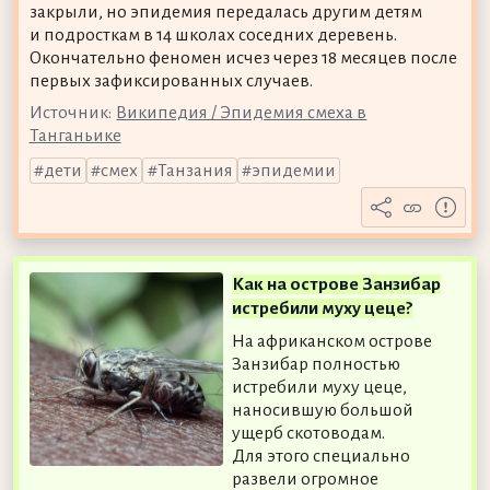
закрыли, но эпидемия передалась другим детям
и подросткам в 14 школах соседних деревень.
Окончательно феномен исчез через 18 месяцев после
первых зафиксированных случаев.
Источник:
Википедия / Эпидемия смеха в
Танганьике
дети
смех
Танзания
эпидемии
Как на острове Занзибар
истребили муху цеце?
На африканском острове
Занзибар полностью
истребили муху цеце,
наносившую большой
ущерб скотоводам.
Для этого специально
развели огромное