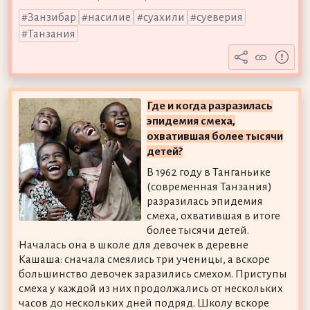
Занзибар
насилие
суахили
суеверия
Танзания
Где и когда разразилась
эпидемия смеха,
охватившая более тысячи
детей?
В 1962 году в Танганьике
(современная Танзания)
разразилась эпидемия
смеха, охватившая в итоге
более тысячи детей.
Началась она в школе для девочек в деревне
Кашаша: сначала смеялись три ученицы, а вскоре
большинство девочек заразились смехом. Приступы
смеха у каждой из них продолжались от нескольких
часов до нескольких дней подряд. Школу вскоре