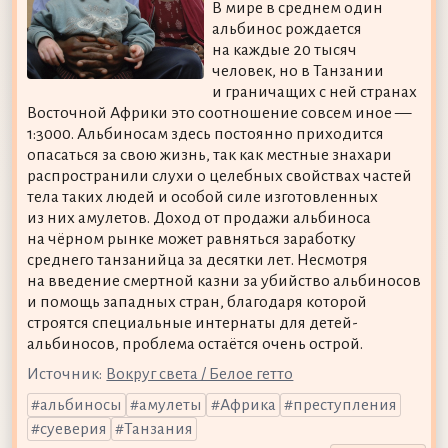
В мире в среднем один
альбинос рождается
на каждые 20 тысяч
человек, но в Танзании
и граничащих с ней странах
Восточной Африки это соотношение совсем иное —
1:3000. Альбиносам здесь постоянно приходится
опасаться за свою жизнь, так как местные знахари
распространили слухи о целебных свойствах частей
тела таких людей и особой силе изготовленных
из них амулетов. Доход от продажи альбиноса
на чёрном рынке может равняться заработку
среднего танзанийца за десятки лет. Несмотря
на введение смертной казни за убийство альбиносов
и помощь западных стран, благодаря которой
строятся специальные интернаты для детей-
альбиносов, проблема остаётся очень острой.
Источник:
Вокруг света / Белое гетто
альбиносы
амулеты
Африка
преступления
суеверия
Танзания