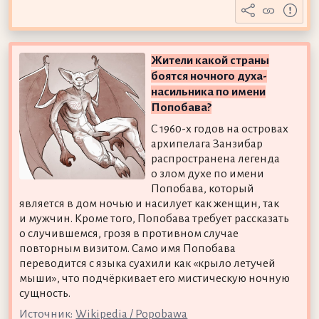
Жители какой страны
боятся ночного духа-
насильника по имени
Попобава?
С 1960-х годов на островах
архипелага Занзибар
распространена легенда
о злом духе по имени
Попобава, который
является в дом ночью и насилует как женщин, так
и мужчин. Кроме того, Попобава требует рассказать
о случившемся, грозя в противном случае
повторным визитом. Само имя Попобава
переводится с языка суахили как «крыло летучей
мыши», что подчёркивает его мистическую ночную
сущность.
Источник:
Wikipedia / Popobawa