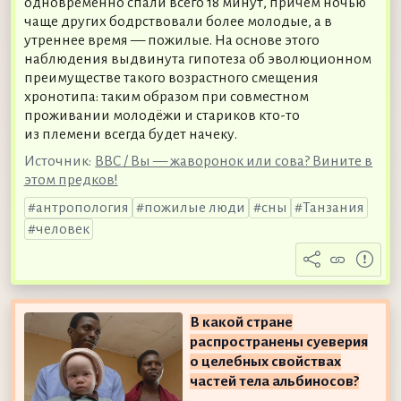
одновременно спали всего 18 минут, причём ночью
чаще других бодрствовали более молодые, а в
утреннее время — пожилые. На основе этого
наблюдения выдвинута гипотеза об эволюционном
преимуществе такого возрастного смещения
хронотипа: таким образом при совместном
проживании молодёжи и стариков кто-то
из племени всегда будет начеку.
Источник:
BBC / Вы — жаворонок или сова? Вините в
этом предков!
антропология
пожилые люди
сны
Танзания
человек
В какой стране
распространены суеверия
о целебных свойствах
частей тела альбиносов?