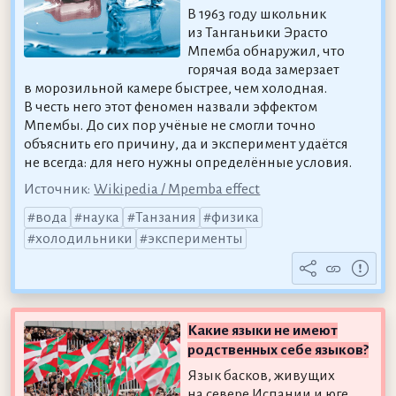
В 1963 году школьник
из Танганьики Эрасто
Мпемба обнаружил, что
горячая вода замерзает
в морозильной камере быстрее, чем холодная.
В честь него этот феномен назвали эффектом
Мпембы. До сих пор учёные не смогли точно
объяснить его причину, да и эксперимент удаётся
не всегда: для него нужны определённые условия.
Источник:
Wikipedia / Mpemba effect
вода
наука
Танзания
физика
холодильники
эксперименты
Какие языки не имеют
родственных себе языков?
Язык басков, живущих
на севере Испании и юге