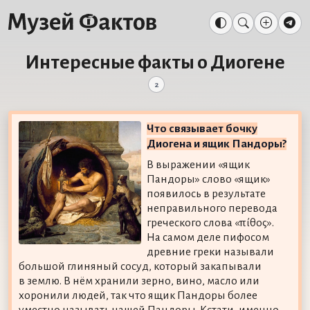
Интересные факты о Диогене
2
Что связывает бочку
Диогена и ящик Пандоры?
В выражении «ящик
Пандоры» слово «ящик»
появилось в результате
неправильного перевода
греческого слова «πίθος».
На самом деле пифосом
древние греки называли
большой глиняный сосуд, который закапывали
в землю. В нём хранили зерно, вино, масло или
хоронили людей, так что ящик Пандоры более
уместно называть чашей Пандоры. Кстати, именно