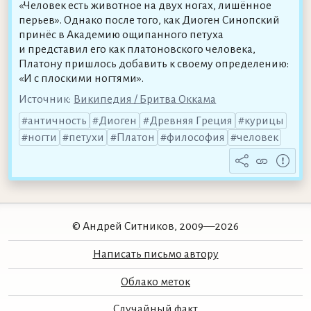
«Человек есть животное на двух ногах, лишённое
перьев». Однако после того, как Диоген Синопский
принёс в Академию ощипанного петуха
и представил его как платоновского человека,
Платону пришлось добавить к своему определению:
«И с плоскими ногтями».
Источник:
Википедия / Бритва Оккама
античность
Диоген
Древняя Греция
курицы
ногти
петухи
Платон
философия
человек
© Андрей Ситников, 2009—2026
Написать письмо автору
Облако меток
Случайный факт