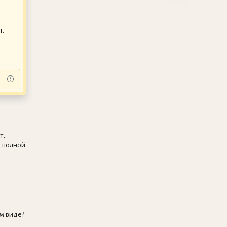
.
т,
 полной
м виде?