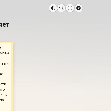
яет
в
ругим
ёлтый
ко
ости
ого
иков
ую