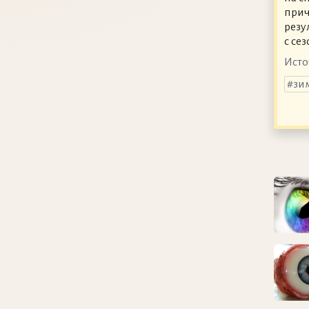
прич
резу
с се
Исто
зи