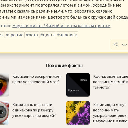
ём эксперимент повторялся летом и зимой. Усреднённые
льтаты оказались различными, что, вероятно, связано
зонными изменениями цветового баланса окружающей среды
чник:
Наука и жизнь / Зимой и летом разным цветом
ма
зрение
лето
цвета
человек
Похожие факты
Как именно воспринимает
Как называется цве
цвета человеческий мозг?
воспринимаемый в
темноте?
Какая часть тела почти
Какие люди могут
одинакова по размеру
воспринимать
у всех взрослых людей?
ультрафиолетовое
излучение и в како