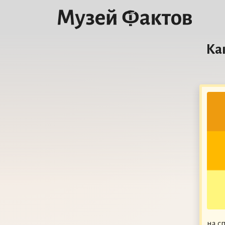
Ка
на с