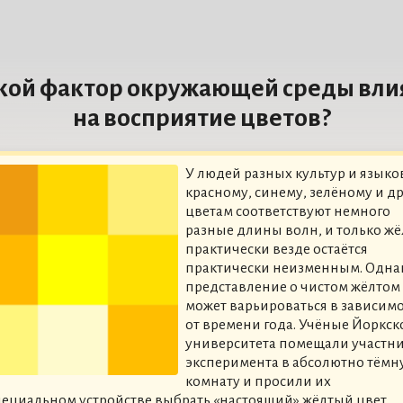
кой фактор окружающей среды вли
на восприятие цветов?
У людей разных культур и языко
красному, синему, зелёному и д
цветам соответствуют немного
разные длины волн, и только ж
практически везде остаётся
практически неизменным. Одна
представление о чистом жёлтом
может варьироваться в зависим
от времени года. Учёные Йоркск
университета помещали участн
эксперимента в абсолютно тёмн
комнату и просили их
пециальном устройстве выбрать «настоящий» жёлтый цвет,