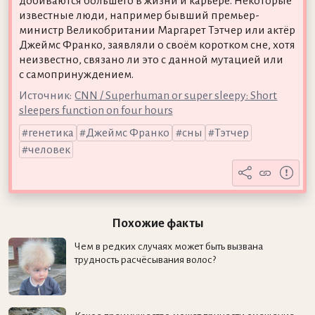
добиваются большего в жизни и карьере. Некоторые
известные люди, например бывший премьер-
министр Великобритании Маргарет Тэтчер или актёр
Джеймс Франко, заявляли о своём коротком сне, хотя
неизвестно, связано ли это с данной мутацией или
с самопринуждением.
Источник:
CNN / Superhuman or super sleepy: Short
sleepers function on four hours
генетика
Джеймс Франко
сны
Тэтчер
человек
Похожие факты
Чем в редких случаях может быть вызвана
трудность расчёсывания волос?