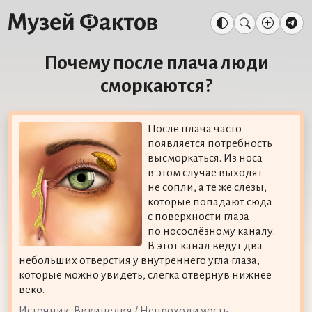
Почему после плача люди
сморкаются?
После плача часто
появляется потребность
высморкаться. Из носа
в этом случае выходят
не сопли, а те же слёзы,
которые попадают сюда
с поверхности глаза
по носослёзному каналу.
В этот канал ведут два
небольших отверстия у внутреннего угла глаза,
которые можно увидеть, слегка отвернув нижнее
веко.
Источник:
Википедия / Непроходимость