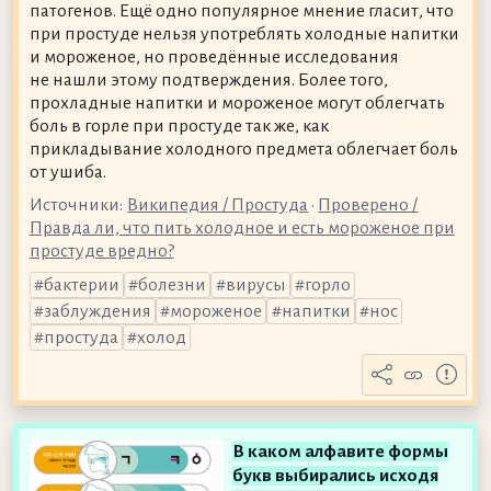
патогенов. Ещё одно популярное мнение гласит, что
при простуде нельзя употреблять холодные напитки
и мороженое, но проведённые исследования
не нашли этому подтверждения. Более того,
прохладные напитки и мороженое могут облегчать
боль в горле при простуде так же, как
прикладывание холодного предмета облегчает боль
от ушиба.
Источники:
Википедия / Простуда
•
Проверено /
Правда ли, что пить холодное и есть мороженое при
простуде вредно?
бактерии
болезни
вирусы
горло
заблуждения
мороженое
напитки
нос
простуда
холод
В каком алфавите формы
букв выбирались исходя