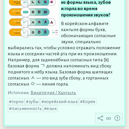
из формы языка, зубов
и горла во время
произношения звуков?
В корейском алфавите
хангыле формы букв,
обозначающих согласные
звуки, специально
выбирались так, чтобы условно отражать положение
языка и соседних частей рта при их произношении.
Например, для задненёбных согласных типа [k]
базовая форма ㄱ должна напоминать вид сбоку
поднятого к нёбу языка. Базовая форма шипящих
согласных ㅅ — это вид зуба сбоку, а гортанных
согласных ㅇ — линия горла.
Источник:
Википедия / Хангыль
горло
зубы
корейский язык
Корея
письменность
язык