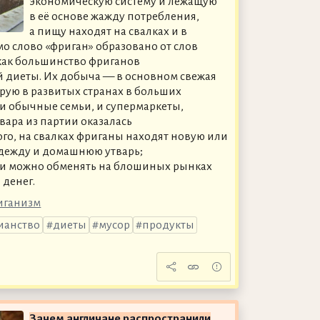
экономическую систему и лежащую
в её основе жажду потребления,
а пищу находят на свалках и в
о слово «фриган» образовано от слов
к как большинство фриганов
 диеты. Их добыча — в основном свежая
рую в развитых странах в больших
и обычные семьи, и супермаркеты,
ара из партии оказалась
го, на свалках фриганы находят новую или
дежду и домашнюю утварь;
щи можно обменять на блошиных рынках
 денег.
иганизм
ианство
диеты
мусор
продукты
Зачем англичане распространили