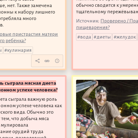
обычно сводится к умеренн
е, нет. Также замечена
тщательному пережёвыва
клонны к набору лишнего
отребляла много
Источник:
Проверено / Пра
в.
пищеварения?
совые пристрастия матери
вода
диеты
желудок
о ребёнка?
ы
кулинария
ь сыграла мясная диета
онном успехе человека?
ета сыграла важную роль
онном успехе человека как
ского вида. Обычно это
 тем, что добыча мяса
имулировала
ание орудий труда
е речи, позволявшей