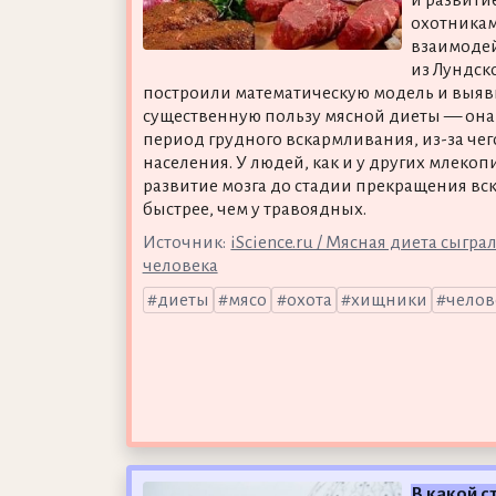
охотника
взаимодей
из Лундск
построили математическую модель и выяв
существенную пользу мясной диеты — она
период грудного вскармливания, из-за че
населения. У людей, как и у других млек
развитие мозга до стадии прекращения в
быстрее, чем у травоядных.
Источник:
iScience.ru / Мясная диета сыгр
человека
диеты
мясо
охота
хищники
челов
В какой с