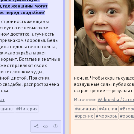
, где женщины могут
ес перед свадьбой?
и стройность женщины
ствует о её невысоком
ном достатке, а тучность
 признаком здоровья. Ведь
ина недостаточно толста,
уж мало зарабатывает
ё кормит. Богатые и знатные
же отправляют своих
ли те слишком худы,
йной диетой. Практика
ночью. Чтобы скрыть сущес
о свадьбы, распространена
воздушные силы публиковал
ока.
острое зрение — результат
bar
Источник:
Wikipedia / Carro
нщины
Нигерия
авиация
Англия
Втор
зрение
морковь
ово