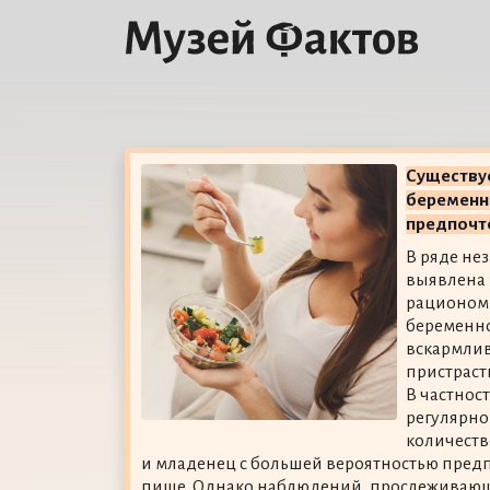
Существуе
беременн
предпочт
В ряде не
выявлена
рационом
беременно
вскармли
пристраст
В частнос
регулярно
количеств
и младенец с большей вероятностью пред
пище. Однако наблюдений, прослеживающ