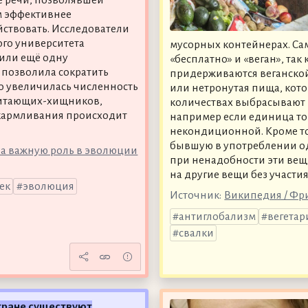
м эффективнее
ствовать. Исследователи
ого университета
мусорных контейнерах. Сам
или ещё одну
«бесплатно» и «веган», та
 позволила сократить
придерживаются веганской
го увеличилась численность
или нетронутая пища, кото
опитающих-хищников,
количествах выбрасывают 
скармливания происходит
например если единица тов
некондиционной. Кроме то
бывшую в употреблении о
ала важную роль в эволюции
при ненадобности эти ве
на другие вещи без участия
ек
эволюция
Источник:
Википедия / Фр
антиглобализм
вегетар
свалки
тране существуют