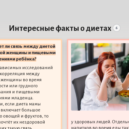
Интересные факты о диетах
6
т ли связь между диетой
ой женщины и пищевыми
ениями ребёнка?
зависимых исследований
 корреляция между
 женщины во время
сти или грудного
вания и пищевыми
иями младенца.
ти, если диета мамы
 включает большое
о овощей и фруктов, то
у здоровых людей. Отдель
почтёт их нездоровой
напитков во время еды так
их такую связь