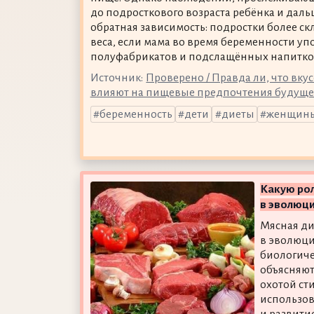
до подросткового возраста ребёнка и дальш
обратная зависимость: подростки более с
веса, если мама во время беременности уп
полуфабрикатов и подслащённых напитко
Источник:
Проверено / Правда ли, что вку
влияют на пищевые предпочтения будущег
беременность
дети
диеты
женщин
Какую рол
в эволюци
Мясная ди
в эволюци
биологиче
объясняют
охотой ст
использов
и развити