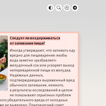
Следует ли воздерживаться
от запивания пищи?
Иногда утверждают, что запивать еду
вредно для пищеварения: якобы
вода заметно «разбавляет»
желудочный сок или ускоряет выход
непереваренной пищи из желудка.
Надёжных данных,
подтверждающих выраженный вред
обычного запивания, немного,
а результаты исследований в целом
не показывают серьёзных проблем
ного убедительного вреда от холодных
же не выявлено. Практический совет