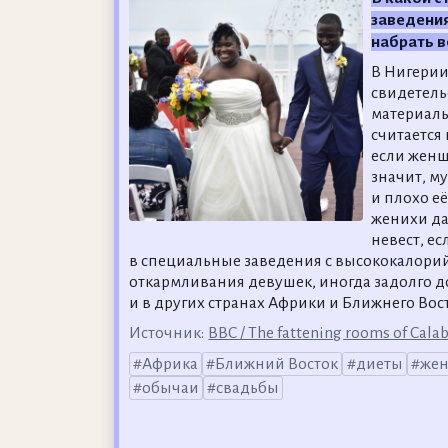
заведения
набрать в
В Нигери
свидетель
материаль
считается
если женщ
значит, м
и плохо е
женихи да
невест, ес
в специальные заведения с высококалори
откармливания девушек, иногда задолго д
и в других странах Африки и Ближнего Вост
Источник:
BBC / The fattening rooms of Cala
Африка
Ближний Восток
диеты
же
обычаи
свадьбы