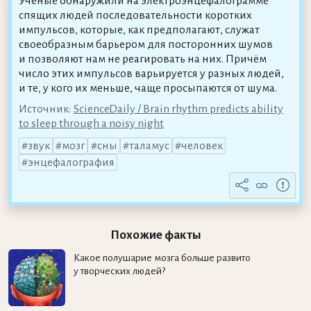
Учёные обнаружили на электроэнцефалограмме
спящих людей последовательности коротких
импульсов, которые, как предполагают, служат
своеобразным барьером для посторонних шумов
и позволяют нам не реагировать на них. Причём
число этих импульсов варьируется у разных людей,
и те, у кого их меньше, чаще просыпаются от шума.
Источник:
ScienceDaily / Brain rhythm predicts ability
to sleep through a noisy night
звук
мозг
сны
таламус
человек
энцефалография
Похожие факты
Какое полушарие мозга больше развито
у творческих людей?