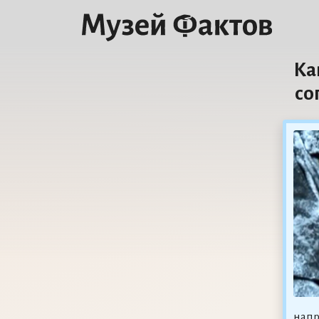
Ка
со
напр