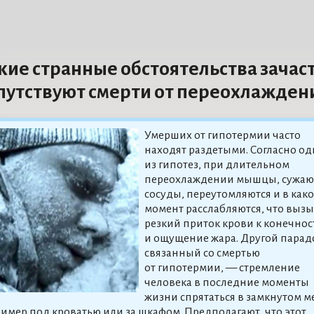
кие странные обстоятельства зачас
путствуют смерти от переохлажден
Умерших от гипотермии часто
находят раздетыми. Согласно о
из гипотез, при длительном
переохлаждении мышцы, сужа
сосуды, переутомляются и в как
момент расслабляются, что вызы
резкий приток крови к конечнос
и ощущение жара. Другой парад
связанный со смертью
от гипотермии, — стремление
человека в последние моменты
жизни спрятаться в замкнутом ме
имер под кроватью или за шкафом. Предполагают, что этот