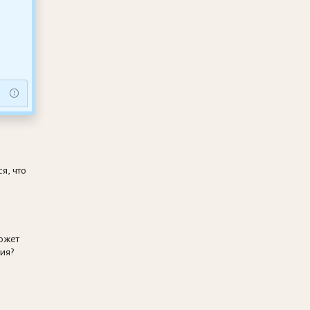
я, что
ожет
ия?