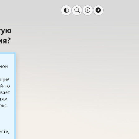
тую
ия?
дной
ющие
ой-то
вает
тям
окс,
сте,