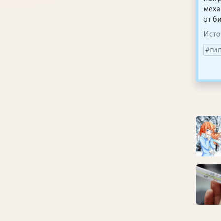
меха
от б
Исто
ги