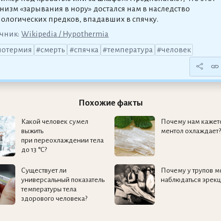
низм «зарывания в нору» достался нам в наследство
иологических предков, впадавших в спячку.
чник:
Wikipedia / Hypothermia
потермия
смерть
спячка
температура
человек
Похожие факты
Какой человек сумел
Почему нам кажетс
выжить
ментол охлаждает?
при переохлаждении тела
до 13 °C?
Существует ли
Почему у трупов м
универсальный показатель
наблюдаться эрекц
температуры тела
здорового человека?